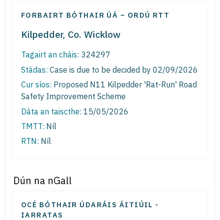
FORBAIRT BÓTHAIR ÚÁ – ORDÚ RTT
Kilpedder, Co. Wicklow
Tagairt an cháis:
324297
Stádas:
Case is due to be decided by 02/09/2026
Cur síos:
Proposed N11 Kilpedder 'Rat-Run' Road
Safety Improvement Scheme
Dáta an taiscthe:
15/05/2026
TMTT:
Níl
RTN:
Níl
Dún na nGall
OCÉ BÓTHAIR ÚDARÁIS ÁITIÚIL -
IARRATAS