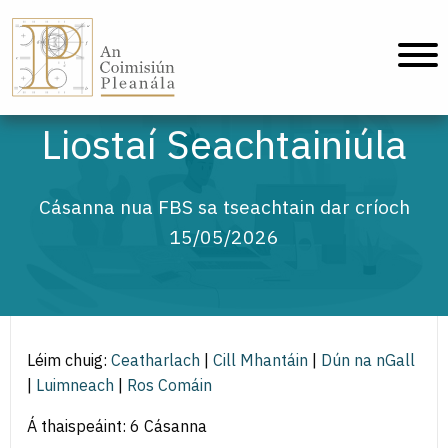
An Coimisiún Pleanála - Baile
Liostaí Seachtainiúla
Cásanna nua FBS sa tseachtain dar críoch
15/05/2026
Léim chuig:
Ceatharlach
|
Cill Mhantáin
|
Dún na nGall
|
Luimneach
|
Ros Comáin
Á thaispeáint: 6 Cásanna