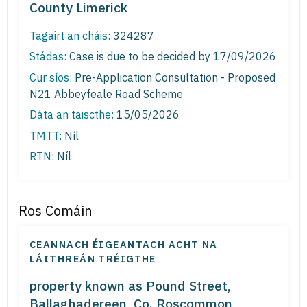
County Limerick
Tagairt an cháis:
324287
Stádas:
Case is due to be decided by 17/09/2026
Cur síos:
Pre-Application Consultation - Proposed
N21 Abbeyfeale Road Scheme
Dáta an taiscthe:
15/05/2026
TMTT:
Níl
RTN:
Níl
Ros Comáin
CEANNACH ÉIGEANTACH ACHT NA
LÁITHREÁN TRÉIGTHE
property known as Pound Street,
Ballaghadereen, Co. Roscommon