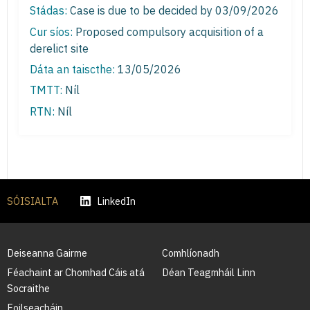
Stádas:
Case is due to be decided by 03/09/2026
Cur síos:
Proposed compulsory acquisition of a
derelict site
Dáta an taiscthe:
13/05/2026
TMTT:
Níl
RTN:
Níl
SÓISIALTA
LinkedIn
Deiseanna Gairme
Comhlíonadh
Féachaint ar Chomhad Cáis atá
Déan Teagmháil Linn
Socraithe
Foilseacháin