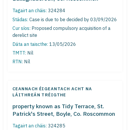
Tagairt an cháis:
324284
Stádas:
Case is due to be decided by 03/09/2026
Cur síos:
Proposed compulsory acquisition of a
derelict site
Dáta an taiscthe:
13/05/2026
TMTT:
Níl
RTN:
Níl
CEANNACH ÉIGEANTACH ACHT NA
LÁITHREÁN TRÉIGTHE
property known as Tidy Terrace, St.
Patrick's Street, Boyle, Co. Roscommon
Tagairt an cháis:
324285