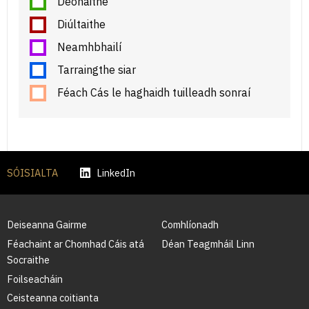
Deonaithe
Diúltaithe
Neamhbhailí
Tarraingthe siar
Féach Cás le haghaidh tuilleadh sonraí
SÓISIALTA
LinkedIn
Deiseanna Gairme
Comhlíonadh
Féachaint ar Chomhad Cáis atá
Déan Teagmháil Linn
Socraithe
Foilseacháin
Ceisteanna coitianta