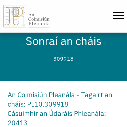
An Coimisiún Pleanála - Baile
Sonraí an cháis
309918
An Coimisiún Pleanála - Tagairt an
cháis: PL10.309918
Cásuimhir an Údaráis Phleanála:
20413