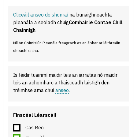
Cliceáil anseo do shonraí
na bunaighneachta
pleanála a seoladh chuig
Comhairle Contae Chill
Chainnigh
.
Níl An Coimisiún Pleanála freagrach as an ábhar ar láithreáin
sheachtracha.
Is féidir tuairimí maidir leis an iarratas nó maidir
leis an achomharc a thaisceadh laistigh den
tréimhse ama chuí
anseo
.
Finscéal Léarscáil
Cás Beo