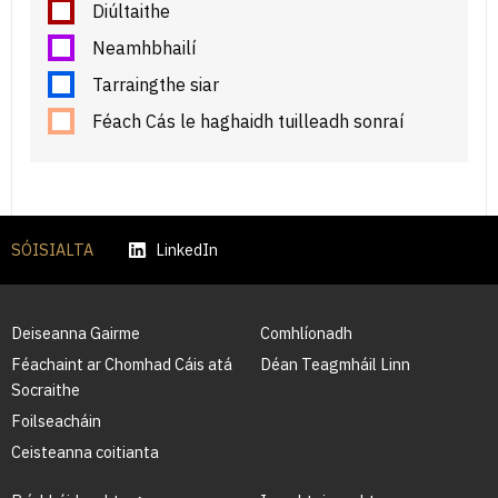
Diúltaithe
Neamhbhailí
Tarraingthe siar
Féach Cás le haghaidh tuilleadh sonraí
SÓISIALTA
LinkedIn
Deiseanna Gairme
Comhlíonadh
Féachaint ar Chomhad Cáis atá
Déan Teagmháil Linn
Socraithe
Foilseacháin
Ceisteanna coitianta