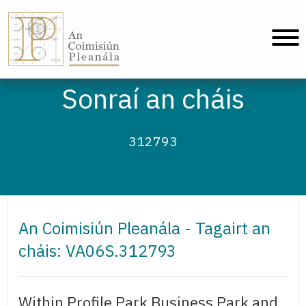
An Coimisiún Pleanála - Baile
Sonraí an cháis
312793
An Coimisiún Pleanála - Tagairt an
cháis: VA06S.312793
Within Profile Park Business Park and