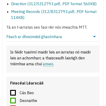
Direction (312/S312793.pdf, .PDF format 560KB)
Meeting Records (312/B312793.pdf, .PDF format
114KB)
Tá an t-iarratas seo faoi réir nós imeachta MTT.
Féach ar dhoiciméid ghaolmhara
Is féidir tuairimí maidir leis an iarratas nó maidir
leis an achomharc a thaisceadh laistigh den
tréimhse ama chuí
anseo
.
Finscéal Léarscáil
Cás Beo
Deonaithe