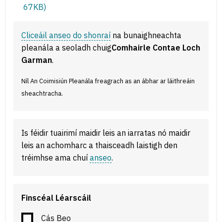
67KB)
Cliceáil anseo do shonraí
na bunaighneachta
pleanála a seoladh chuig
Comhairle Contae Loch
Garman
.
Níl An Coimisiún Pleanála freagrach as an ábhar ar láithreáin
sheachtracha.
Is féidir tuairimí maidir leis an iarratas nó maidir
leis an achomharc a thaisceadh laistigh den
tréimhse ama chuí
anseo
.
Finscéal Léarscáil
Cás Beo