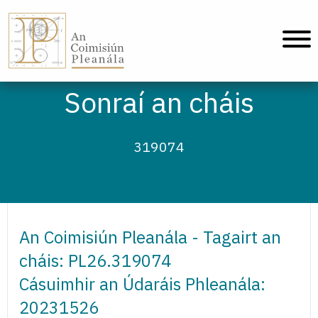
An Coimisiún Pleanála - Baile
Sonraí an cháis
319074
An Coimisiún Pleanála - Tagairt an
cháis: PL26.319074
Cásuimhir an Údaráis Phleanála:
20231526