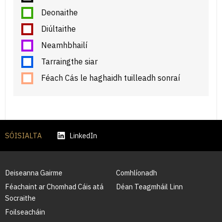
Deonaithe
Diúltaithe
Neamhbhailí
Tarraingthe siar
Féach Cás le haghaidh tuilleadh sonraí
SÓISIALTA
LinkedIn
Deiseanna Gairme
Comhlíonadh
Féachaint ar Chomhad Cáis atá
Déan Teagmháil Linn
Socraithe
Foilseacháin