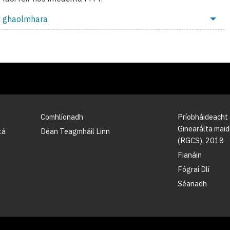
d ghaolmhara
Comhlíonadh
Príobháideacht
Ginearálta maidi
tá
Déan Teagmháil Linn
(RGCS), 2018
Fianáin
Fógraí Dlí
Séanadh