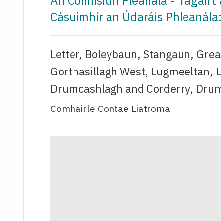
An Coimisiún Pleanála - Tagairt
Cásuimhir an Údaráis Phleanál
Letter, Boleybaun, Stangaun, Gre
Gortnasillagh West, Lugmeeltan, 
Drumcashlagh and Corderry, Drum
Comhairle Contae Liatroma