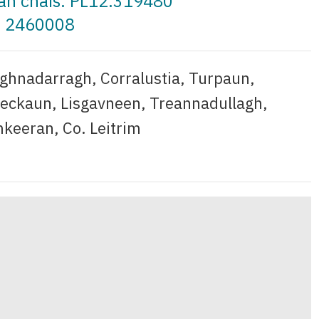
 an cháis: PL12.319480
a: 2460008
aghnadarragh, Corralustia, Turpaun,
Leckaun, Lisgavneen, Treannadullagh,
keeran, Co. Leitrim