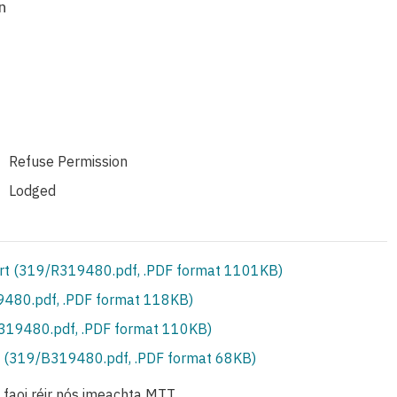
n
Refuse Permission
Lodged
rt (319/R319480.pdf, .PDF format 1101KB)
480.pdf, .PDF format 118KB)
S319480.pdf, .PDF format 110KB)
 (319/B319480.pdf, .PDF format 68KB)
o faoi réir nós imeachta MTT.