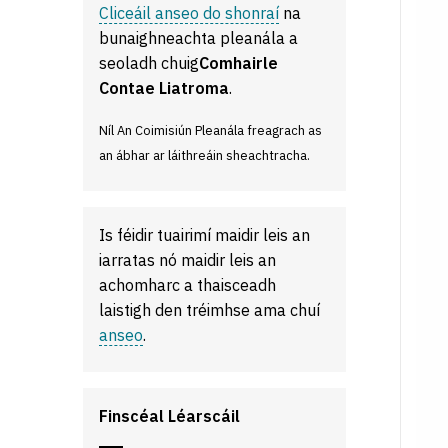
Cliceáil anseo do shonraí
na
bunaighneachta pleanála a
seoladh chuig
Comhairle
Contae Liatroma
.
Níl An Coimisiún Pleanála freagrach as
an ábhar ar láithreáin sheachtracha.
Is féidir tuairimí maidir leis an
iarratas nó maidir leis an
achomharc a thaisceadh
laistigh den tréimhse ama chuí
anseo
.
Finscéal Léarscáil