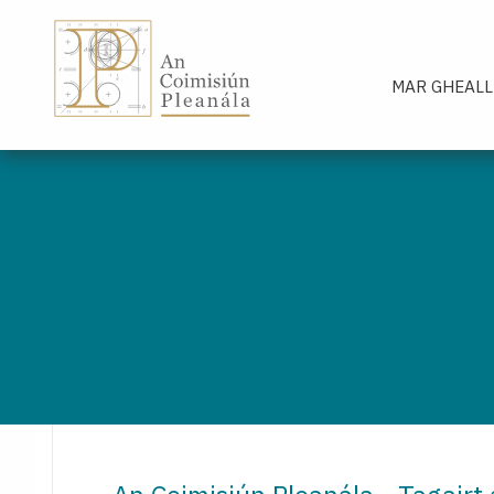
An Coimisiún Pleanála - Baile
MAR GHEALL