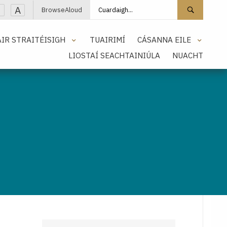
Cuardaigh láithreán
Cuarda
A
BrowseAloud
IR STRAITÉISIGH
TUAIRIMÍ
CÁSANNA EILE
LIOSTAÍ SEACHTAINIÚLA
NUACHT