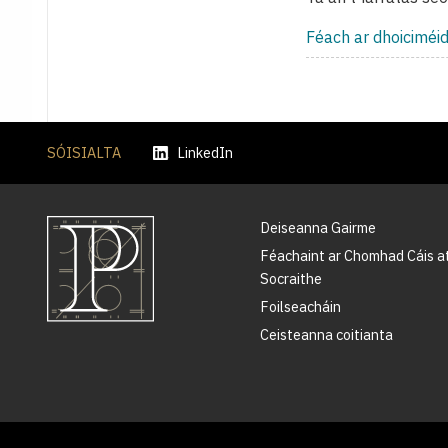
Féach ar dhoiciméi
SÓISIALTA
LinkedIn
Deiseanna Gairme
Féachaint ar Chomhad Cáis a
Socraithe
Foilseacháin
Ceisteanna coitianta