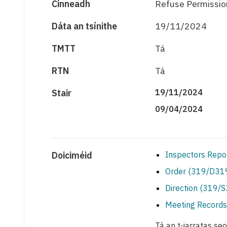
Cinneadh
Refuse Permissio
Dáta an tsínithe
19/11/2024
TMTT
Tá
RTN
Tá
Stair
19/11/2024
09/04/2024
Doiciméid
Inspectors Repo
Order (319/D319
Direction (319/
Meeting Records
Tá an t-iarratas se