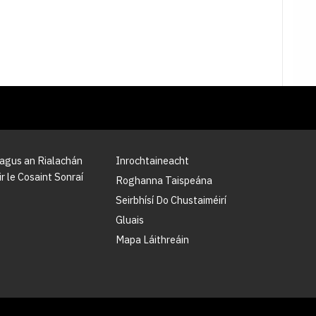
 agus an Rialachán
Inrochtaineacht
r le Cosaint Sonraí
Roghanna Taispeána
Seirbhísí Do Chustaiméirí
Gluais
Mapa Láithreáin