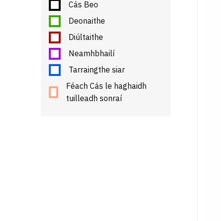
Cás Beo
Deonaithe
Diúltaithe
Neamhbhailí
Tarraingthe siar
Féach Cás le haghaidh
tuilleadh sonraí