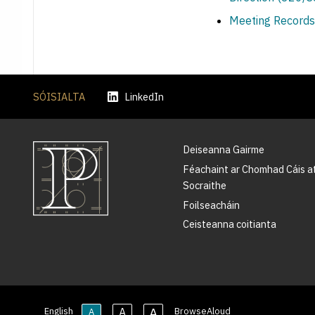
Meeting Records
SÓISIALTA
LinkedIn
Deiseanna Gairme
Féachaint ar Chomhad Cáis a
Socraithe
Foilseacháin
Ceisteanna coitianta
A
A
English
BrowseAloud
A