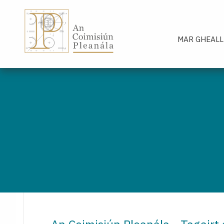
An Coimisiún Pleanála - Baile
MAR GHEALL