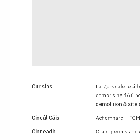
Cur síos
Large-scale resid
comprising 166 h
demolition & site
Cineál Cáis
Achomharc – FC
Cinneadh
Grant permission 