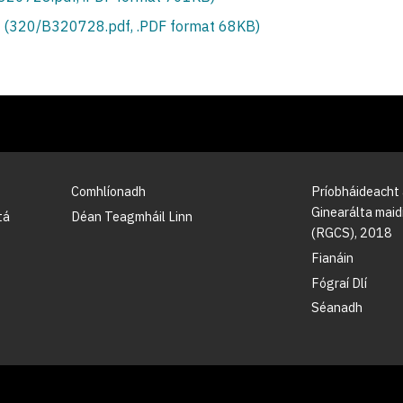
 (320/B320728.pdf, .PDF format 68KB)
Comhlíonadh
Príobháideacht
Ginearálta maidi
tá
Déan Teagmháil Linn
(RGCS), 2018
Fianáin
Fógraí Dlí
Séanadh