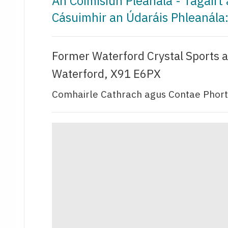
An Coimisiún Pleanála - Tagair
Cásuimhir an Údaráis Phleanál
Former Waterford Crystal Sports a
Waterford, X91 E6PX
Comhairle Cathrach agus Contae Phort