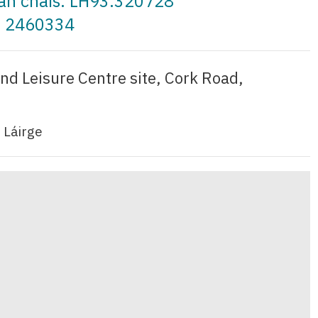
t an cháis: LH93.320728
a: 2460334
nd Leisure Centre site, Cork Road,
 Láirge