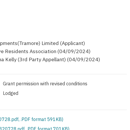
ments(Tramore) Limited (Applicant)
e Residents Association (04/09/2024)
na Kelly (3rd Party Appellant) (04/09/2024)
Grant permission with revised conditions
Lodged
728.pdf, .PDF format 591KB)
S320728.pdf, .PDF format 701KB)