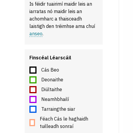
Is féidir tuairimí maidir leis an
iarratas nó maidir leis an
achomharc a thaisceadh
laistigh den tréimhse ama chuí
anseo
.
Finscéal Léarscáil
Cás Beo
Deonaithe
Diúltaithe
Neamhbhailí
Tarraingthe siar
Féach Cás le haghaidh
tuilleadh sonraí