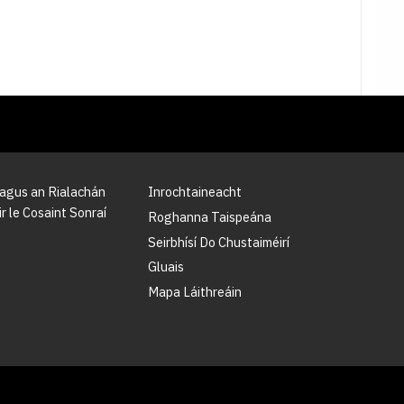
 agus an Rialachán
Inrochtaineacht
r le Cosaint Sonraí
Roghanna Taispeána
Seirbhísí Do Chustaiméirí
Gluais
Mapa Láithreáin