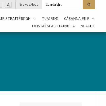
Cuardaigh láithreán
Cuarda
A
BrowseAloud
IR STRAITÉISIGH
TUAIRIMÍ
CÁSANNA EILE
LIOSTAÍ SEACHTAINIÚLA
NUACHT