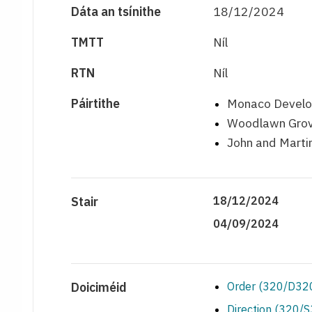
Dáta an tsínithe
18/12/2024
TMTT
Níl
RTN
Níl
Páirtithe
Monaco Develop
Woodlawn Grov
John and Marti
Stair
18/12/2024
04/09/2024
Doiciméid
Order (320/D320
Direction (320/