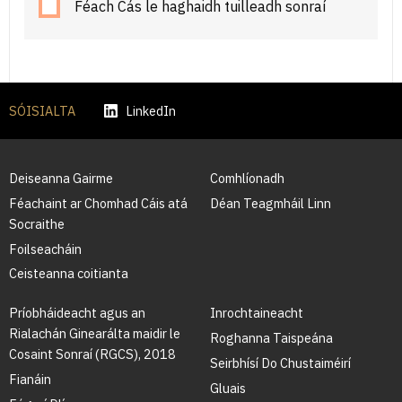
Féach Cás le haghaidh tuilleadh sonraí
SÓISIALTA
LinkedIn
Deiseanna Gairme
Comhlíonadh
Féachaint ar Chomhad Cáis atá
Déan Teagmháil Linn
Socraithe
Foilseacháin
Ceisteanna coitianta
Príobháideacht agus an
Inrochtaineacht
Rialachán Ginearálta maidir le
Roghanna Taispeána
Cosaint Sonraí (RGCS), 2018
Seirbhísí Do Chustaiméirí
Fianáin
Gluais