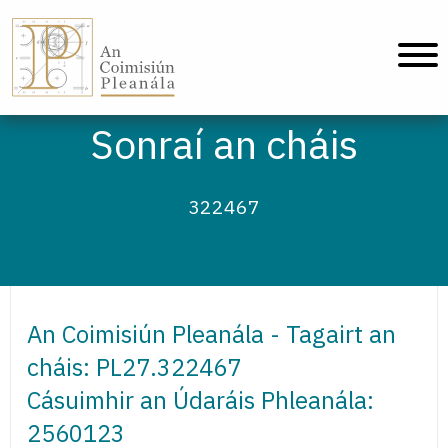
An Coimisiún Pleanála - Baile
Sonraí an cháis
322467
An Coimisiún Pleanála - Tagairt an
cháis: PL27.322467
Cásuimhir an Údaráis Phleanála:
2560123