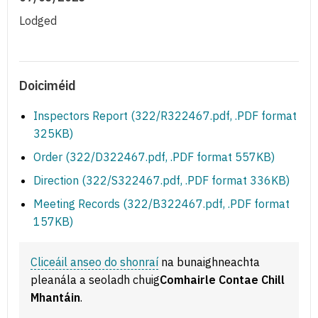
Lodged
Doiciméid
Inspectors Report (322/R322467.pdf, .PDF format
325KB)
Order (322/D322467.pdf, .PDF format 557KB)
Direction (322/S322467.pdf, .PDF format 336KB)
Meeting Records (322/B322467.pdf, .PDF format
157KB)
Cliceáil anseo do shonraí
na bunaighneachta
pleanála a seoladh chuig
Comhairle Contae Chill
Mhantáin
.