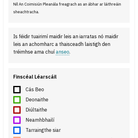
Níl An Coimisiún Pleanála freagrach as an ábhar ar láithreáin
sheachtracha.
Is féidir tuairimí maidir leis an iarratas nó maidir
leis an achomharc a thaisceadh laistigh den
tréimhse ama chuí
anseo
.
Finscéal Léarscáil
Cás Beo
Deonaithe
Diúltaithe
Neamhbhailí
Tarraingthe siar