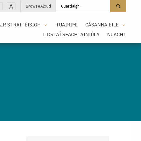
Cuardaigh láithreán
Cuarda
A
BrowseAloud
IR STRAITÉISIGH
TUAIRIMÍ
CÁSANNA EILE
LIOSTAÍ SEACHTAINIÚLA
NUACHT