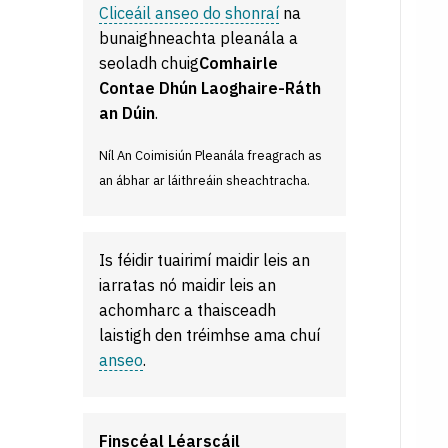
Cliceáil anseo do shonraí
na
bunaighneachta pleanála a
seoladh chuig
Comhairle
Contae Dhún Laoghaire-Ráth
an Dúin
.
Níl An Coimisiún Pleanála freagrach as
an ábhar ar láithreáin sheachtracha.
Is féidir tuairimí maidir leis an
iarratas nó maidir leis an
achomharc a thaisceadh
laistigh den tréimhse ama chuí
anseo
.
Finscéal Léarscáil