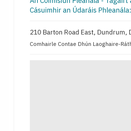
An Coimisiún Pleanála - Tagair
Cásuimhir an Údaráis Phleanál
210 Barton Road East, Dundrum, 
Comhairle Contae Dhún Laoghaire-Ráth