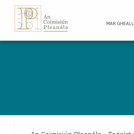
An Coimisiún Pleanála - Baile
MAR GHEALL