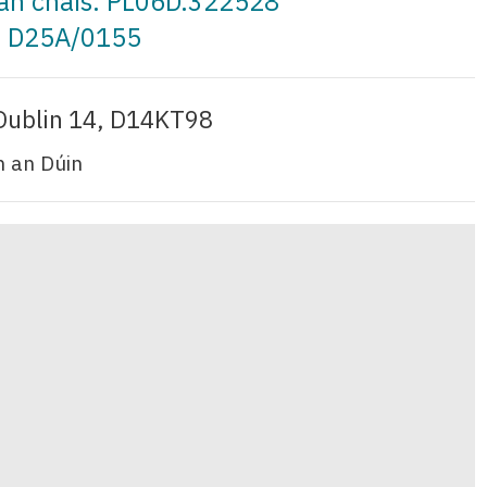
t an cháis: PL06D.322528
a: D25A/0155
Dublin 14, D14KT98
 an Dúin