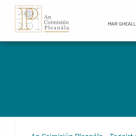
An Coimisiún Pleanála - Baile
MAR GHEALL