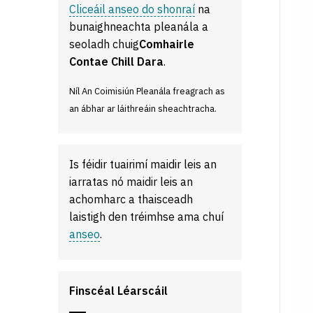
Cliceáil anseo do shonraí
na
bunaighneachta pleanála a
seoladh chuig
Comhairle
Contae Chill Dara
.
Níl An Coimisiún Pleanála freagrach as
an ábhar ar láithreáin sheachtracha.
Is féidir tuairimí maidir leis an
iarratas nó maidir leis an
achomharc a thaisceadh
laistigh den tréimhse ama chuí
anseo
.
Finscéal Léarscáil