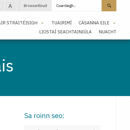
Cuardaigh láithreán
Cuarda
A
BrowseAloud
IR STRAITÉISIGH
TUAIRIMÍ
CÁSANNA EILE
LIOSTAÍ SEACHTAINIÚLA
NUACHT
is
Sa roinn seo: