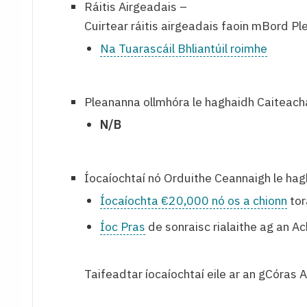
Ráitis Airgeadais –
Cuirtear ráitis airgeadais faoin mBord Plea
Na Tuarascáil Bhliantúil roimhe
Pleananna ollmhóra le haghaidh Caiteachai
N/B
Íocaíochtaí nó Orduithe Ceannaigh le hag
Íocaíochta €20,000 nó os a chionn
tor
Íoc Pras
de sonraisc rialaithe ag an A
Taifeadtar íocaíochtaí eile ar an gCóras 