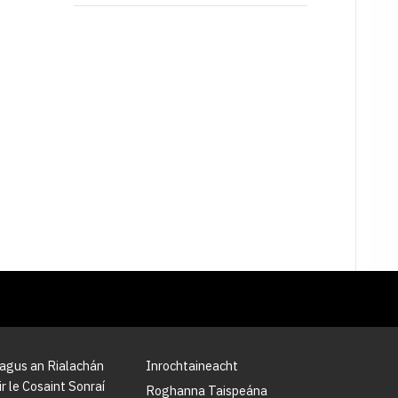
 agus an Rialachán
Inrochtaineacht
r le Cosaint Sonraí
Roghanna Taispeána