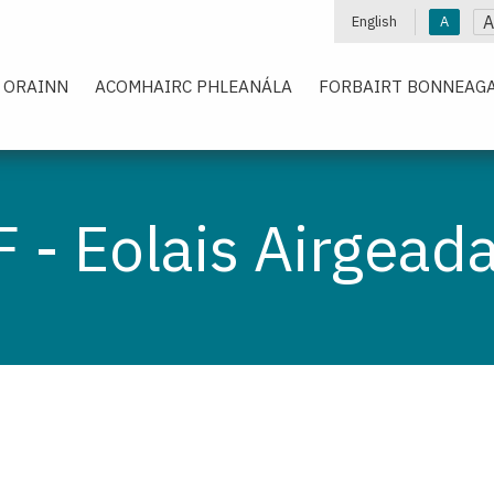
A
English
A
 ORAINN
ACOMHAIRC PHLEANÁLA
FORBAIRT BONNEAGA
F - Eolais Airgeada