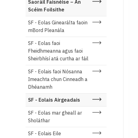
Saoráil Faisnéise – An
Scéim Foilsithe
SF - Eolas Ginearálta faoin
mBord Pleanála
SF - Eolas faoi
Fheidhmeanna agus faoi
Sheirbhísí atá curtha ar fáil
SF - Eolais faoi Nósanna
Imeachta chun Cinneadh a
Dhéanamh
SF - Eolais Airgeadais
SF - Eolas mar gheall ar
Sholáthar
SF - Eolais Eile