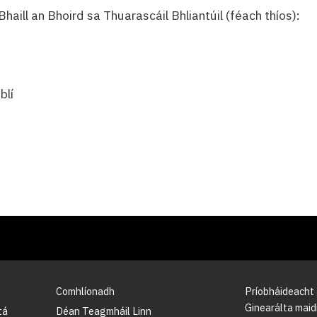
Bhaill an Bhoird sa Thuarascáil Bhliantúil (féach thíos):
blí
Comhlíonadh
Príobháideacht
Ginearálta maidi
tá
Déan Teagmháil Linn