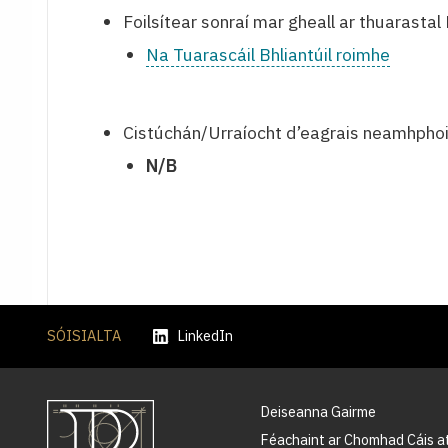
Foilsítear sonraí mar gheall ar thuarastal 
Na Tuarascáil Bhliantúil roimhe
Cistúchán/Urraíocht d’eagrais neamhphoi
N/B
SÓISIALTA
LinkedIn
Deiseanna Gairme
Féachaint ar Chomhad Cáis a