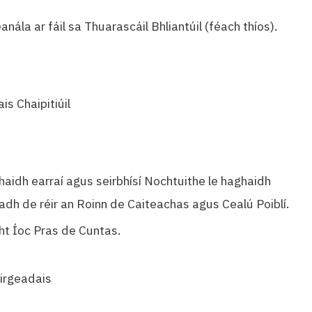
nála ar fáil sa Thuarascáil Bhliantúil (féach thíos).
s Chaipitiúil
haidh earraí agus seirbhísí Nochtuithe le haghaidh
adh de réir an Roinn de Caiteachas agus Cealú Poiblí.
cht Íoc Pras de Cuntas.
Airgeadais