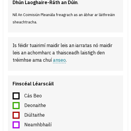
Dhún Laoghaire-Ráth an Dúin
.
Níl An Coimisiún Pleanála freagrach as an ábhar ar láithreáin
sheachtracha.
Is féidir tuairimí maidir leis an iarratas nó maidir
leis an achomharc a thaisceadh laistigh den
tréimhse ama chuí
anseo
.
Finscéal Léarscáil
Cás Beo
Deonaithe
Diúltaithe
Neamhbhailí