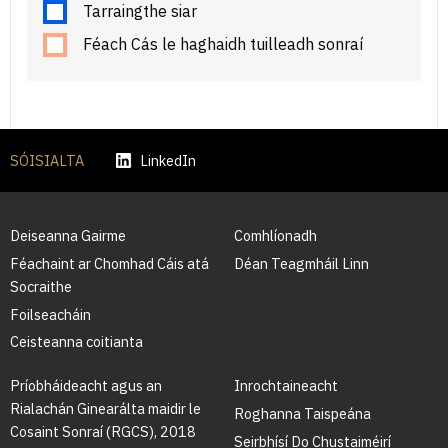
Tarraingthe siar
Féach Cás le haghaidh tuilleadh sonraí
SÓISIALTA
LinkedIn
Deiseanna Gairme
Comhlíonadh
Féachaint ar Chomhad Cáis atá
Déan Teagmháil Linn
Socraithe
Foilseacháin
Ceisteanna coitianta
Príobháideacht agus an
Inrochtaineacht
Rialachán Ginearálta maidir le
Roghanna Taispeána
Cosaint Sonraí (RGCS), 2018
Seirbhísí Do Chustaiméirí