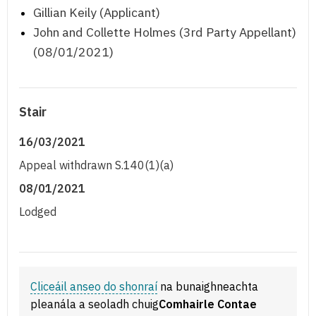
Gillian Keily (Applicant)
John and Collette Holmes (3rd Party Appellant)
(08/01/2021)
Stair
16/03/2021
Appeal withdrawn S.140(1)(a)
08/01/2021
Lodged
Cliceáil anseo do shonraí
na bunaighneachta
pleanála a seoladh chuig
Comhairle Contae