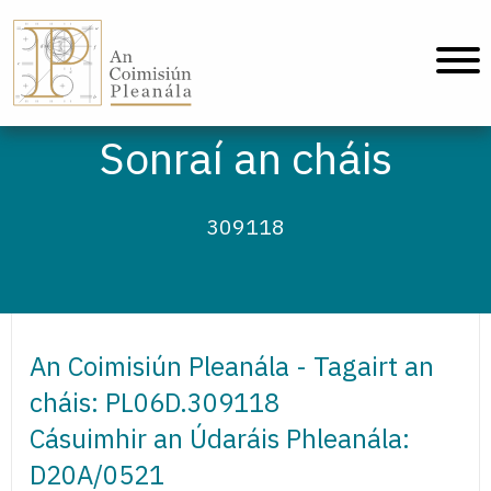
An Coimisiún Pleanála - Baile
Sonraí an cháis
309118
An Coimisiún Pleanála - Tagairt an
cháis: PL06D.309118
Cásuimhir an Údaráis Phleanála:
D20A/0521