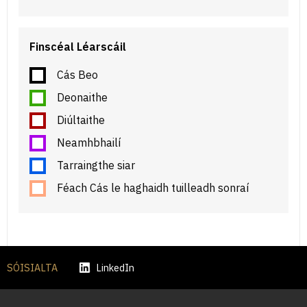
Finscéal Léarscáil
Cás Beo
Deonaithe
Diúltaithe
Neamhbhailí
Tarraingthe siar
Féach Cás le haghaidh tuilleadh sonraí
SÓISIALTA
LinkedIn