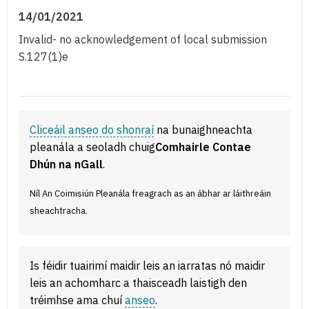
14/01/2021
Invalid- no acknowledgement of local submission
S.127(1)e
Cliceáil anseo do shonraí
na bunaighneachta
pleanála a seoladh chuig
Comhairle Contae
Dhún na nGall
.
Níl An Coimisiún Pleanála freagrach as an ábhar ar láithreáin
sheachtracha.
Is féidir tuairimí maidir leis an iarratas nó maidir
leis an achomharc a thaisceadh laistigh den
tréimhse ama chuí
anseo
.