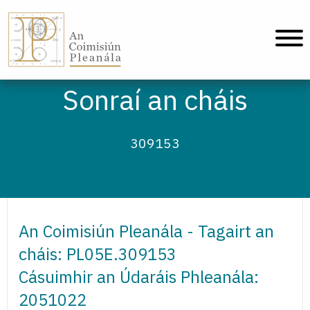
An Coimisiún Pleanála - Baile
Sonraí an cháis
309153
An Coimisiún Pleanála - Tagairt an
cháis: PL05E.309153
Cásuimhir an Údaráis Phleanála:
2051022