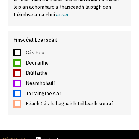
leis an achomharc a thaisceadh laistigh den
tréimhse ama chuí
anseo
.
Finscéal Léarscáil
Cás Beo
Deonaithe
Diúltaithe
Neamhbhailí
Tarraingthe siar
Féach Cás le haghaidh tuilleadh sonraí