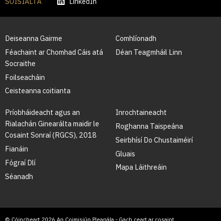
SÓISIALTA
LinkedIn
Deiseanna Gairme
Comhlíonadh
Féachaint ar Chomhad Cáis atá
Déan Teagmháil Linn
Socraithe
Foilseacháin
Ceisteanna coitianta
Príobháideacht agus an
Inrochtaineacht
Rialachán Ginearálta maidir le
Roghanna Taispeána
Cosaint Sonraí (RGCS), 2018
Seirbhísí Do Chustaiméirí
Fianáin
Gluais
Fógraí Dlí
Mapa Láithreáin
Séanadh
© Cóipcheart 2026 An Coimisiún Pleanála - Gach ceart ar cosaint.