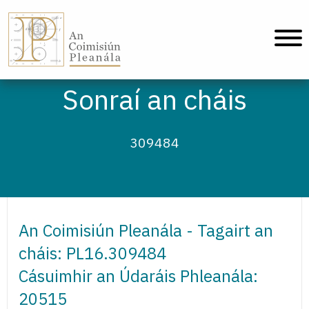
An Coimisiún Pleanála - Baile
Sonraí an cháis
309484
An Coimisiún Pleanála - Tagairt an
cháis: PL16.309484
Cásuimhir an Údaráis Phleanála:
20515