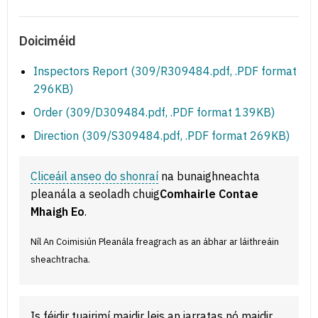
Doiciméid
Inspectors Report (309/R309484.pdf, .PDF format
296KB)
Order (309/D309484.pdf, .PDF format 139KB)
Direction (309/S309484.pdf, .PDF format 269KB)
Cliceáil anseo do shonraí
na bunaighneachta
pleanála a seoladh chuig
Comhairle Contae
Mhaigh Eo
.
Níl An Coimisiún Pleanála freagrach as an ábhar ar láithreáin
sheachtracha.
Is féidir tuairimí maidir leis an iarratas nó maidir