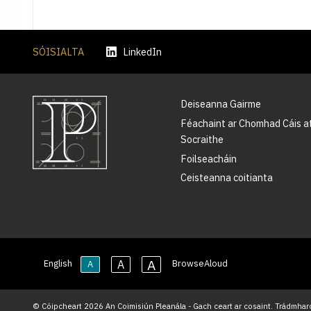
SÓISIALTA
LinkedIn
Deiseanna Gairme
Féachaint ar Chomhad Cáis a
Socraithe
Foilseacháin
Ceisteanna coitianta
A
A
English
BrowseAloud
A
© Cóipcheart 2026 An Coimisiún Pleanála - Gach ceart ar cosaint. Trádmharc