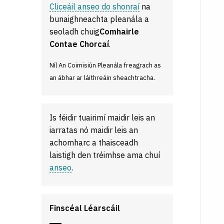
Cliceáil anseo do shonraí
na
bunaighneachta pleanála a
seoladh chuig
Comhairle
Contae Chorcaí
.
Níl An Coimisiún Pleanála freagrach as
an ábhar ar láithreáin sheachtracha.
Is féidir tuairimí maidir leis an
iarratas nó maidir leis an
achomharc a thaisceadh
laistigh den tréimhse ama chuí
anseo
.
Finscéal Léarscáil