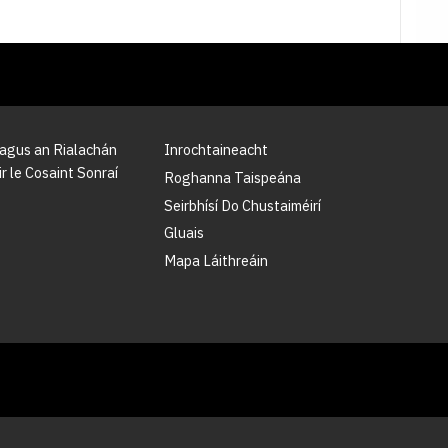
 agus an Rialachán
Inrochtaineacht
r le Cosaint Sonraí
Roghanna Taispeána
Seirbhísí Do Chustaiméirí
Gluais
Mapa Láithreáin