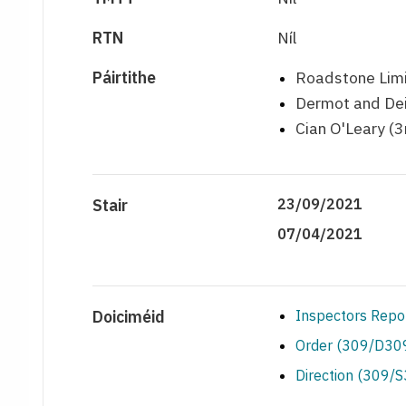
RTN
Níl
Páirtithe
Roadstone Limi
Dermot and Dei
Cian O'Leary (
Stair
23/09/2021
07/04/2021
Doiciméid
Inspectors Repo
Order (309/D309
Direction (309/