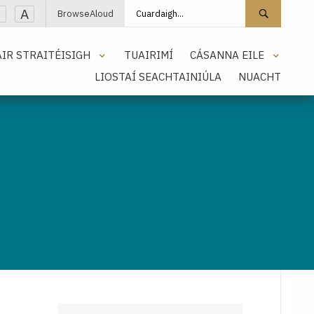
Cuardaigh láithreán
Cuarda
A
BrowseAloud
IR STRAITÉISIGH
TUAIRIMÍ
CÁSANNA EILE
LIOSTAÍ SEACHTAINIÚLA
NUACHT