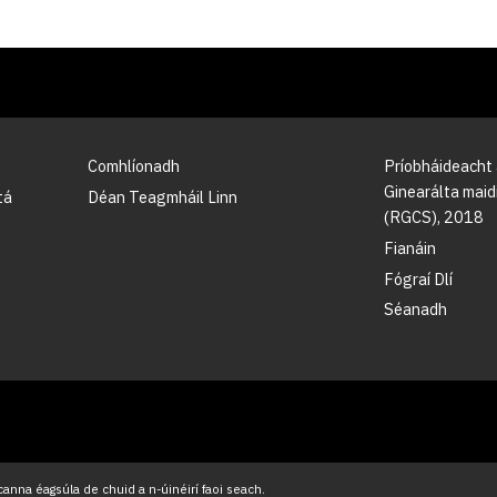
Comhlíonadh
Príobháideacht
Ginearálta maidi
tá
Déan Teagmháil Linn
(RGCS), 2018
Fianáin
Fógraí Dlí
Séanadh
anna éagsúla de chuid a n-úinéirí faoi seach.