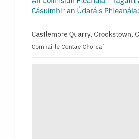
An Coimisiún Pleanála - Tagairt
Cásuimhir an Údaráis Phleanála
Castlemore Quarry, Crookstown, C
Comhairle Contae Chorcaí