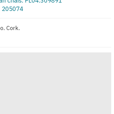
 an cháis: PL04.309891
: 205074
o. Cork.