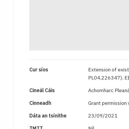
Cur síos
Extension of exis
PL04.226347). EIA
Cineál Cáis
Achomharc Pleaná
Cinneadh
Grant permission 
Dáta an tsínithe
23/09/2021
TMTT
Níl