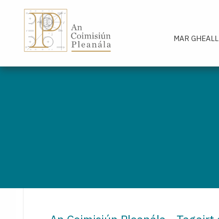
An Coimisiún Pleanála - Baile
MAR GHEALL