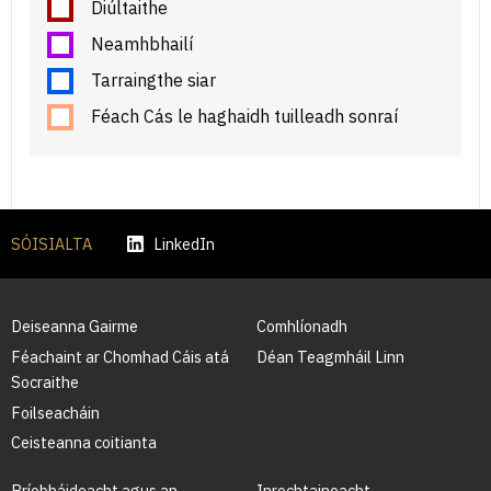
Diúltaithe
Neamhbhailí
Tarraingthe siar
Féach Cás le haghaidh tuilleadh sonraí
SÓISIALTA
LinkedIn
Deiseanna Gairme
Comhlíonadh
Féachaint ar Chomhad Cáis atá
Déan Teagmháil Linn
Socraithe
Foilseacháin
Ceisteanna coitianta
Príobháideacht agus an
Inrochtaineacht