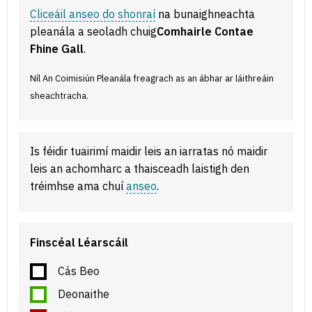
Cliceáil anseo do shonraí
na bunaighneachta
pleanála a seoladh chuig
Comhairle Contae
Fhine Gall
.
Níl An Coimisiún Pleanála freagrach as an ábhar ar láithreáin
sheachtracha.
Is féidir tuairimí maidir leis an iarratas nó maidir
leis an achomharc a thaisceadh laistigh den
tréimhse ama chuí
anseo
.
Finscéal Léarscáil
Cás Beo
Deonaithe