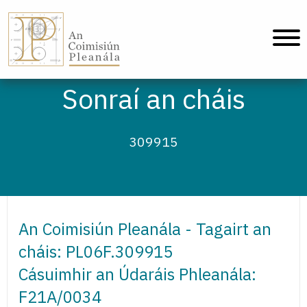
An Coimisiún Pleanála - Baile
Sonraí an cháis
309915
An Coimisiún Pleanála - Tagairt an
cháis: PL06F.309915
Cásuimhir an Údaráis Phleanála:
F21A/0034