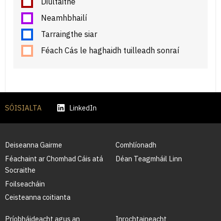
Diúltaithe
Neamhbhailí
Tarraingthe siar
Féach Cás le haghaidh tuilleadh sonraí
SÓISIALTA
LinkedIn
Deiseanna Gairme
Comhlíonadh
Féachaint ar Chomhad Cáis atá
Déan Teagmháil Linn
Socraithe
Foilseacháin
Ceisteanna coitianta
Príobháideacht agus an
Inrochtaineacht