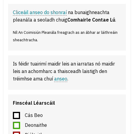
Cliceáil anseo do shonraí
na bunaighneachta
pleanála a seoladh chuig
Comhairle Contae Lú
.
Níl An Coimisiún Pleanála freagrach as an ábhar ar láithreáin
sheachtracha.
Is féidir tuairimí maidir leis an iarratas nó maidir
leis an achomharc a thaisceadh laistigh den
tréimhse ama chuí
anseo
.
Finscéal Léarscáil
Cás Beo
Deonaithe