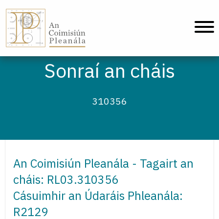
An Coimisiún Pleanála - Baile
Sonraí an cháis
310356
An Coimisiún Pleanála - Tagairt an
cháis: RL03.310356
Cásuimhir an Údaráis Phleanála:
R2129