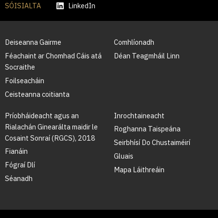
SÓISIALTA
LinkedIn
Deiseanna Gairme
Comhlíonadh
Féachaint ar Chomhad Cáis atá
Déan Teagmháil Linn
Socraithe
Foilseacháin
Ceisteanna coitianta
Príobháideacht agus an
Inrochtaineacht
Rialachán Ginearálta maidir le
Roghanna Taispeána
Cosaint Sonraí (RGCS), 2018
Seirbhísí Do Chustaiméirí
Fianáin
Gluais
Fógraí Dlí
Mapa Láithreáin
Séanadh