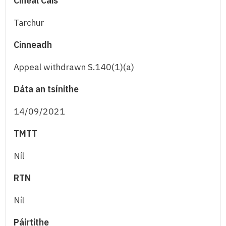
Cineál Cáis
Tarchur
Cinneadh
Appeal withdrawn S.140(1)(a)
Dáta an tsínithe
14/09/2021
TMTT
Níl
RTN
Níl
Páirtithe