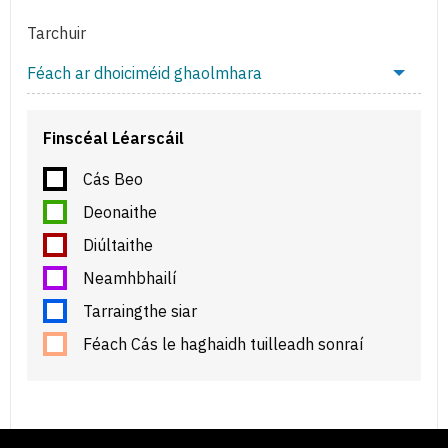
Tarchuir
Féach ar dhoiciméid ghaolmhara
Finscéal Léarscáil
Cás Beo
Deonaithe
Diúltaithe
Neamhbhailí
Tarraingthe siar
Féach Cás le haghaidh tuilleadh sonraí