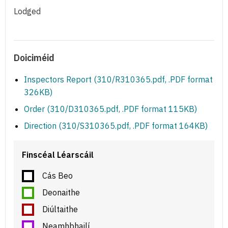
Lodged
Doiciméid
Inspectors Report (310/R310365.pdf, .PDF format
326KB)
Order (310/D310365.pdf, .PDF format 115KB)
Direction (310/S310365.pdf, .PDF format 164KB)
Finscéal Léarscáil
Cás Beo
Deonaithe
Diúltaithe
Neamhbhailí