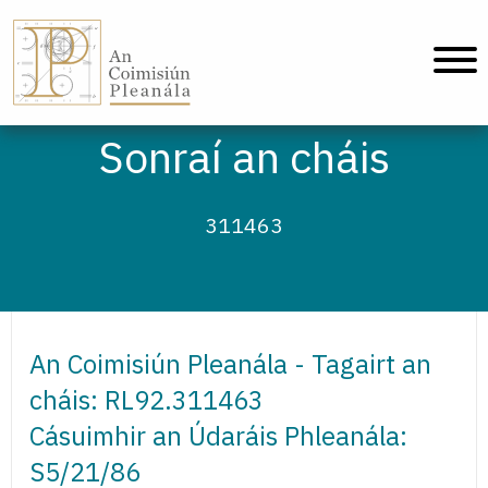
An Coimisiún Pleanála - Baile
Sonraí an cháis
311463
An Coimisiún Pleanála - Tagairt an
cháis: RL92.311463
Cásuimhir an Údaráis Phleanála:
S5/21/86