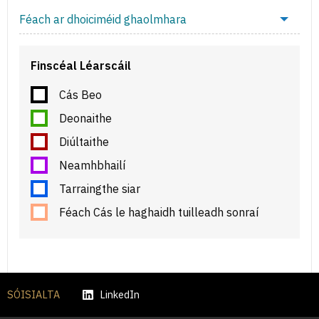
Féach ar dhoiciméid ghaolmhara
Finscéal Léarscáil
Cás Beo
Deonaithe
Diúltaithe
Neamhbhailí
Tarraingthe siar
Féach Cás le haghaidh tuilleadh sonraí
SÓISIALTA
LinkedIn