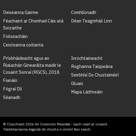
Deiseanna Gairme
Comhlíonadh
Féachaint ar Chomhad Cáis atá
Déan Teagmháil Linn
Socraithe
Foilseacháin
Ceisteanna coitianta
Príobháideacht agus an
Inrochtaineacht
Rialachán Ginearálta maidir le
Roghanna Taispeána
Cosaint Sonraí (RGCS), 2018
Seirbhísí Do Chustaiméirí
Fianáin
Gluais
Fógraí Dlí
Mapa Láithreáin
Séanadh
© Cóipcheart 2026 An Coimisiún Pleanála - Gach ceart ar cosaint.
Trádmharcanna éagsúla de chuid a n-úinéirí faoi seach.