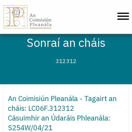
An Coimisiún Pleanála - Baile
Sonraí an cháis
312312
An Coimisiún Pleanála - Tagairt an
cháis: LC06F.312312
Cásuimhir an Údaráis Phleanála:
S254W/04/21