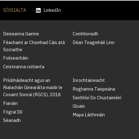
SÓISIALTA
LinkedIn
Deiseanna Gairme
Comhlíonadh
Féachaint ar Chomhad Cáis atá
Déan Teagmháil Linn
Socraithe
Foilseacháin
Ceisteanna coitianta
Príobháideacht agus an
Inrochtaineacht
Rialachán Ginearálta maidir le
Roghanna Taispeána
Cosaint Sonraí (RGCS), 2018
Seirbhísí Do Chustaiméirí
Fianáin
Gluais
Fógraí Dlí
Mapa Láithreáin
Séanadh