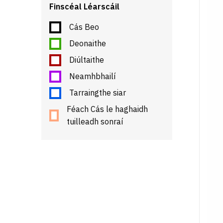
Finscéal Léarscáil
Cás Beo
Deonaithe
Diúltaithe
Neamhbhailí
Tarraingthe siar
Féach Cás le haghaidh
tuilleadh sonraí