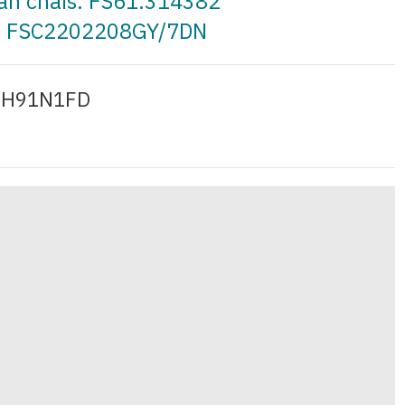
 an cháis: FS61.314382
la: FSC2202208GY/7DN
ay H91N1FD