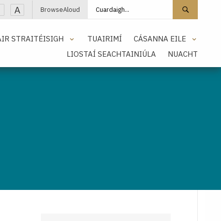
Cuardaigh láithreán
Cuarda
A
BrowseAloud
IR STRAITÉISIGH
TUAIRIMÍ
CÁSANNA EILE
LIOSTAÍ SEACHTAINIÚLA
NUACHT