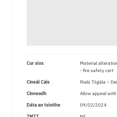
Cur síos
Material alteratio
- fire safety cert
Cineál Cáis
Rialú Tógála – De
Cinneadh
Allow appeal with
Dáta an tsínithe
09/02/2024
TMTT
Níl