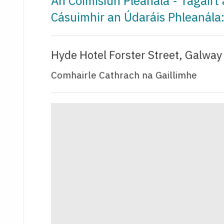
An Coimisiún Pleanála - Tagairt
Cásuimhir an Údaráis Phleaná
Hyde Hotel Forster Street, Galw
Comhairle Cathrach na Gaillimhe