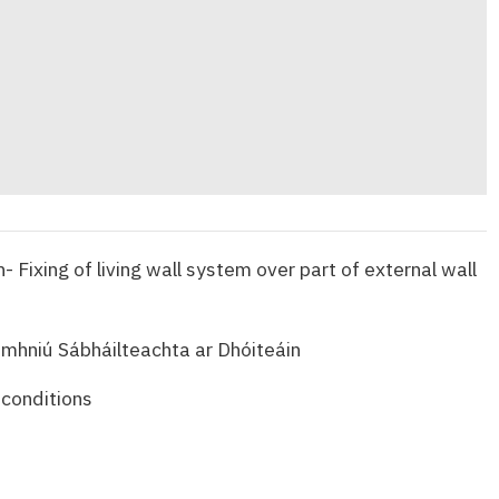
n- Fixing of living wall system over part of external wall
imhniú Sábháilteachta ar Dhóiteáin
 conditions