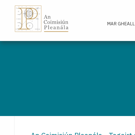
An Coimisiún Pleanála - Baile
MAR GHEALL