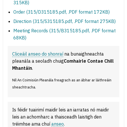
315KB)
Order (315/D315185.pdf, .PDF format 172KB)
Direction (315/S315185.pdf, .PDF format 275KB)
Meeting Records (315/B315185.pdf, .PDF format
68KB)
Cliceáil anseo do shonraí
na bunaighneachta
pleanála a seoladh chuig
Comhairle Contae Chill
Mhantáin
.
Níl An Coimisiún Pleanála freagrach as an ábhar ar láithreáin
sheachtracha.
Is féidir tuairimí maidir leis an iarratas nó maidir
leis an achomharc a thaisceadh laistigh den
tréimhse ama chuí
anseo
.