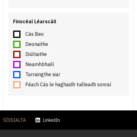
Finscéal Léarscáil
Cás Beo
Deonaithe
Diúltaithe
Neamhbhailí
Tarraingthe siar
Féach Cás le haghaidh tuilleadh sonraí
SÓISIALTA
LinkedIn