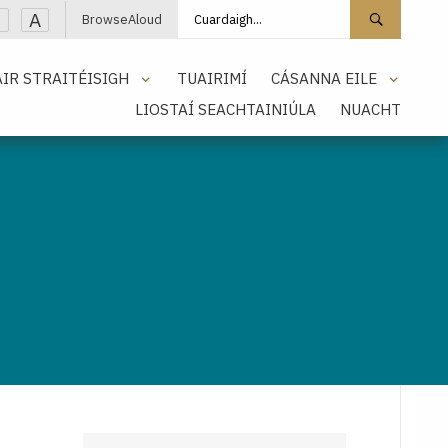
Cuardaigh láithreán
Cuarda
A
BrowseAloud
IR STRAITÉISIGH
TUAIRIMÍ
CÁSANNA EILE
LIOSTAÍ SEACHTAINIÚLA
NUACHT