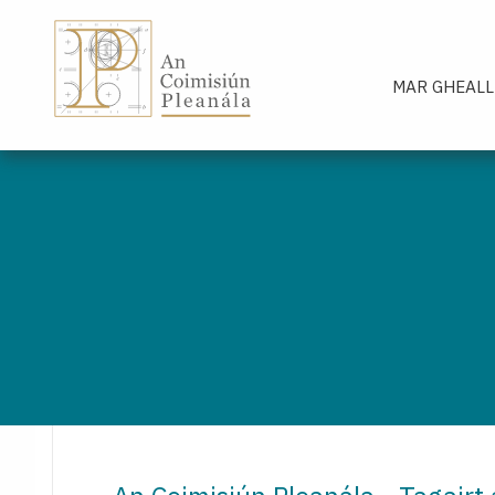
An Coimisiún Pleanála - Baile
MAR GHEALL