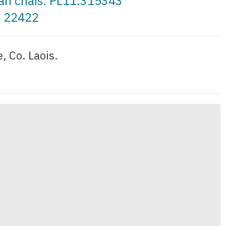
 an cháis: PL11.315343
: 22422
, Co. Laois.