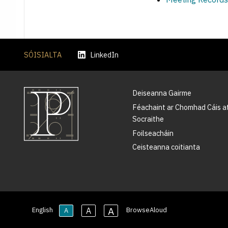
SÓISIALTA
LinkedIn
Deiseanna Gairme
Féachaint ar Chomhad Cáis a
Socraithe
Foilseacháin
Ceisteanna coitianta
A
A
English
BrowseAloud
A