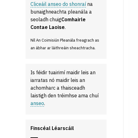
Cliceáil anseo do shonraí
na
bunaighneachta pleanála a
seoladh chuig
Comhairle
Contae Laoise
.
Níl An Coimisiún Pleanála freagrach as
an ábhar ar láithreáin sheachtracha.
Is féidir tuairimí maidir leis an
iarratas nó maidir leis an
achomharc a thaisceadh
laistigh den tréimhse ama chuí
anseo
.
Finscéal Léarscáil