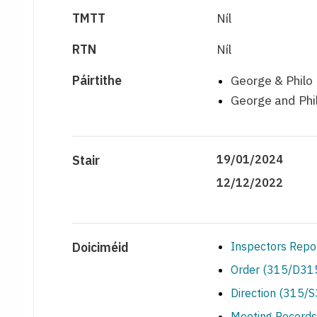
TMTT
Níl
RTN
Níl
Páirtithe
George & Philo 
George and Phi
Stair
19/01/2024
12/12/2022
Doiciméid
Inspectors Repo
Order (315/D315
Direction (315/
Meeting Records