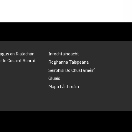
 agus an Rialachán
Inrochtaineacht
r le Cosaint Sonraí
Roghanna Taispeána
Seirbhísí Do Chustaiméirí
Gluais
Mapa Láithreáin