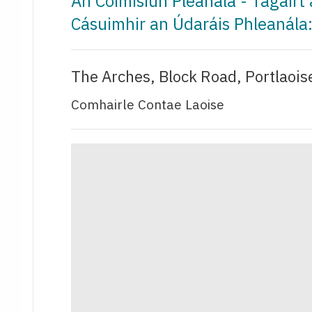
An Coimisiún Pleanála - Tagairt
Cásuimhir an Údaráis Phleanála
The Arches, Block Road, Portlaoise
Comhairle Contae Laoise