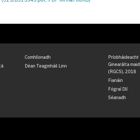
Comhlíonadh
Príobháideacht
Ginearálta maidi
tá
Déan Teagmháil Linn
(RGCS), 2018
Fianáin
Fógraí Dlí
Séanadh