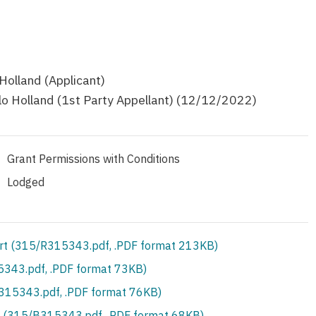
Holland (Applicant)
lo Holland (1st Party Appellant) (12/12/2022)
Grant Permissions with Conditions
Lodged
rt (315/R315343.pdf, .PDF format 213KB)
343.pdf, .PDF format 73KB)
S315343.pdf, .PDF format 76KB)
 (315/B315343.pdf, .PDF format 68KB)