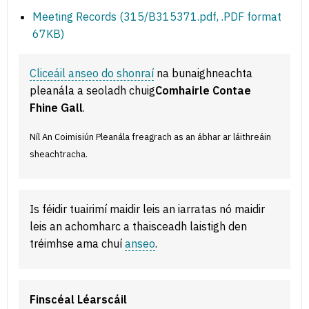
Meeting Records (315/B315371.pdf, .PDF format
67KB)
Cliceáil anseo do shonraí
na bunaighneachta
pleanála a seoladh chuig
Comhairle Contae
Fhine Gall
.
Níl An Coimisiún Pleanála freagrach as an ábhar ar láithreáin
sheachtracha.
Is féidir tuairimí maidir leis an iarratas nó maidir
leis an achomharc a thaisceadh laistigh den
tréimhse ama chuí
anseo
.
Finscéal Léarscáil