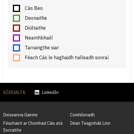
Cás Beo
Deonaithe
Diúltaithe
Neamhbhailí
Tarraingthe siar
Féach Cás le haghaidh tuilleadh sonraí
SÓISIALTA
LinkedIn
Deiseanna Gairme
Comhlíonadh
Féachaint ar Chomhad Cáis atá
Déan Teagmháil Linn
Socraithe