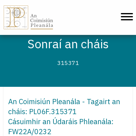
An Coimisiún Pleanála - Baile
Sonraí an cháis
315371
An Coimisiún Pleanála - Tagairt an
cháis: PL06F.315371
Cásuimhir an Údaráis Phleanála:
FW22A/0232