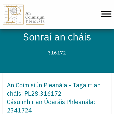
An Coimisiún Pleanála - Baile
Sonraí an cháis
316172
An Coimisiún Pleanála - Tagairt an
cháis: PL28.316172
Cásuimhir an Údaráis Phleanála:
2341724