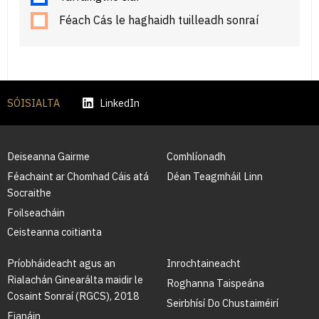
Féach Cás le haghaidh tuilleadh sonraí
SÓISIALTA
LinkedIn
Deiseanna Gairme
Comhlíonadh
Féachaint ar Chomhad Cáis atá
Déan Teagmháil Linn
Socraithe
Foilseacháin
Ceisteanna coitianta
Príobháideacht agus an
Inrochtaineacht
Rialachán Ginearálta maidir le
Roghanna Taispeána
Cosaint Sonraí (RGCS), 2018
Seirbhísí Do Chustaiméirí
Fianáin