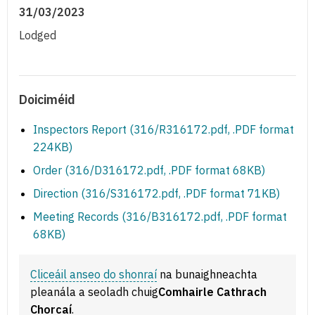
31/03/2023
Lodged
Doiciméid
Inspectors Report (316/R316172.pdf, .PDF format
224KB)
Order (316/D316172.pdf, .PDF format 68KB)
Direction (316/S316172.pdf, .PDF format 71KB)
Meeting Records (316/B316172.pdf, .PDF format
68KB)
Cliceáil anseo do shonraí
na bunaighneachta
pleanála a seoladh chuig
Comhairle Cathrach
Chorcaí
.