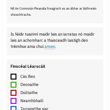
Níl An Coimisiún Pleanála freagrach as an ábhar ar láithreáin
sheachtracha.
Is féidir tuairimí maidir leis an iarratas nó maidir
leis an achomharc a thaisceadh laistigh den
tréimhse ama chuí
anseo
.
Finscéal Léarscáil
Cás Beo
Deonaithe
Diúltaithe
Neamhbhailí
Tarraingthe siar