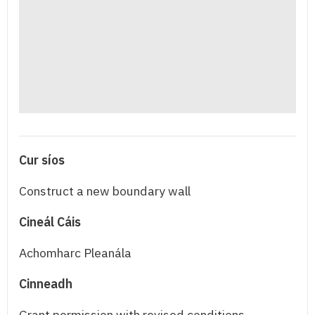
Cur síos
Construct a new boundary wall
Cineál Cáis
Achomharc Pleanála
Cinneadh
Grant permission with revised conditions