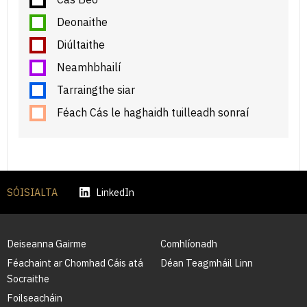
Deonaithe
Diúltaithe
Neamhbhailí
Tarraingthe siar
Féach Cás le haghaidh tuilleadh sonraí
SÓISIALTA
LinkedIn
Deiseanna Gairme
Comhlíonadh
Féachaint ar Chomhad Cáis atá
Déan Teagmháil Linn
Socraithe
Foilseacháin