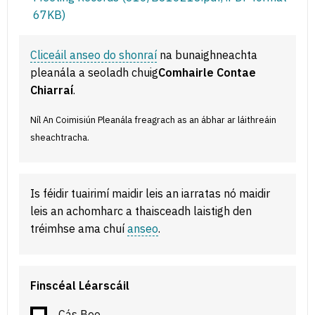
67KB)
Cliceáil anseo do shonraí
na bunaighneachta
pleanála a seoladh chuig
Comhairle Contae
Chiarraí
.
Níl An Coimisiún Pleanála freagrach as an ábhar ar láithreáin
sheachtracha.
Is féidir tuairimí maidir leis an iarratas nó maidir
leis an achomharc a thaisceadh laistigh den
tréimhse ama chuí
anseo
.
Finscéal Léarscáil
Cás Beo