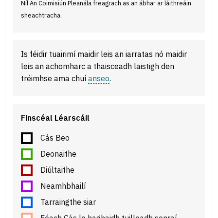
Níl An Coimisiún Pleanála freagrach as an ábhar ar láithreáin
sheachtracha.
Is féidir tuairimí maidir leis an iarratas nó maidir
leis an achomharc a thaisceadh laistigh den
tréimhse ama chuí
anseo
.
Finscéal Léarscáil
Cás Beo
Deonaithe
Diúltaithe
Neamhbhailí
Tarraingthe siar