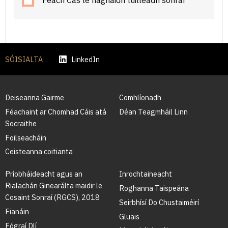
Féach Cás le haghaidh tuilleadh sonraí
SÓISIALTA
LinkedIn
Deiseanna Gairme
Comhlíonadh
Féachaint ar Chomhad Cáis atá
Déan Teagmháil Linn
Socraithe
Foilseacháin
Ceisteanna coitianta
Príobháideacht agus an
Inrochtaineacht
Rialachán Ginearálta maidir le
Roghanna Taispeána
Cosaint Sonraí (RGCS), 2018
Seirbhísí Do Chustaiméirí
Fianáin
Gluais
Fógraí Dlí