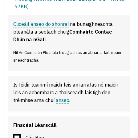
67KB)
Cliceáil anseo do shonraí
na bunaighneachta
pleanála a seoladh chuig
Comhairle Contae
Dhún na nGall
.
Níl An Coimisiún Pleanála freagrach as an ábhar ar láithreáin
sheachtracha.
Is féidir tuairimí maidir leis an iarratas nó maidir
leis an achomharc a thaisceadh laistigh den
tréimhse ama chuí
anseo
.
Finscéal Léarscáil
Cás Beo