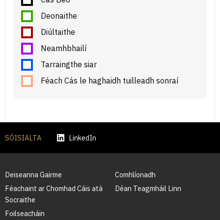
Deonaithe
Diúltaithe
Neamhbhailí
Tarraingthe siar
Féach Cás le haghaidh tuilleadh sonraí
SÓISIALTA
LinkedIn
Deiseanna Gairme
Comhlíonadh
Féachaint ar Chomhad Cáis atá
Déan Teagmháil Linn
Socraithe
Foilseacháin