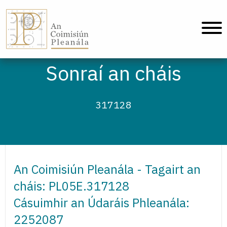
An Coimisiún Pleanála - Baile
Sonraí an cháis
317128
An Coimisiún Pleanála - Tagairt an
cháis: PL05E.317128
Cásuimhir an Údaráis Phleanála:
2252087