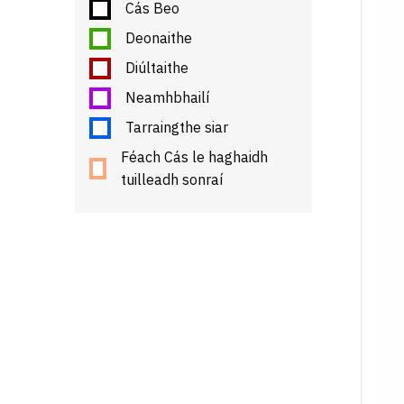
Cás Beo
Deonaithe
Diúltaithe
Neamhbhailí
Tarraingthe siar
Féach Cás le haghaidh
tuilleadh sonraí