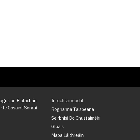
 agus an Rialachán
Inrochtaineacht
r le Cosaint Sonraí
Roghanna Taispeána
Seirbhísí Do Chustaiméirí
Gluais
Mapa Láithreáin