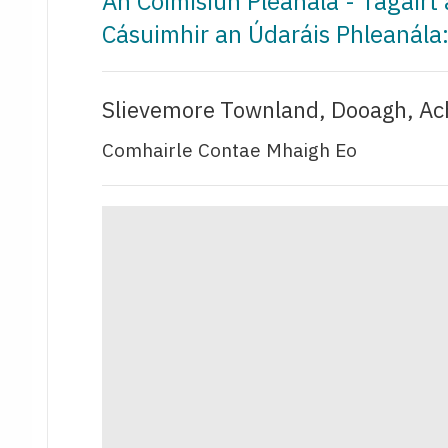
An Coimisiún Pleanála - Tagairt
Cásuimhir an Údaráis Phleanála
Slievemore Townland, Dooagh, Ach
Comhairle Contae Mhaigh Eo