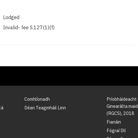
Lodged
Invalid- fee S.127(1)(f)
Comhlíonadh
Príobháideacht
Ginearálta maidi
tá
Déan Teagmháil Linn
(RGCS), 2018
Fianáin
Fógraí Dlí