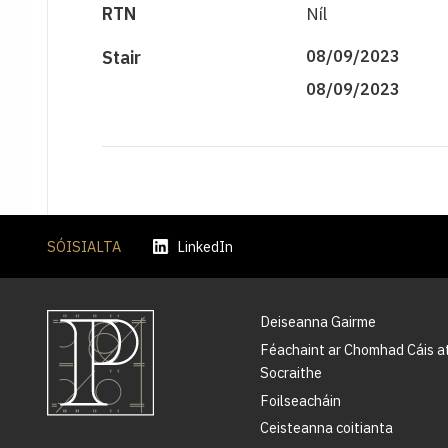
RTN
Níl
Stair
08/09/2023
08/09/2023
SÓISIALTA
LinkedIn
Deiseanna Gairme
Féachaint ar Chomhad Cáis a
Socraithe
Foilseacháin
Ceisteanna coitianta