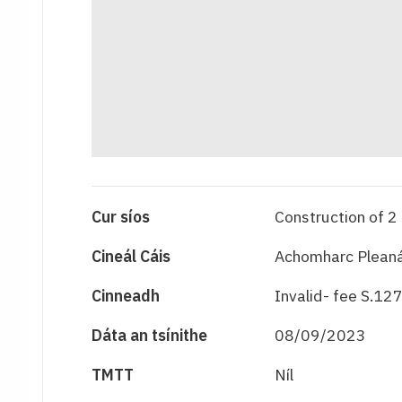
Cur síos
Construction of 2
Cineál Cáis
Achomharc Pleaná
Cinneadh
Invalid- fee S.127
Dáta an tsínithe
08/09/2023
TMTT
Níl