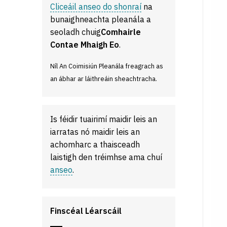
Cliceáil anseo do shonraí
na
bunaighneachta pleanála a
seoladh chuig
Comhairle
Contae Mhaigh Eo
.
Níl An Coimisiún Pleanála freagrach as
an ábhar ar láithreáin sheachtracha.
Is féidir tuairimí maidir leis an
iarratas nó maidir leis an
achomharc a thaisceadh
laistigh den tréimhse ama chuí
anseo
.
Finscéal Léarscáil