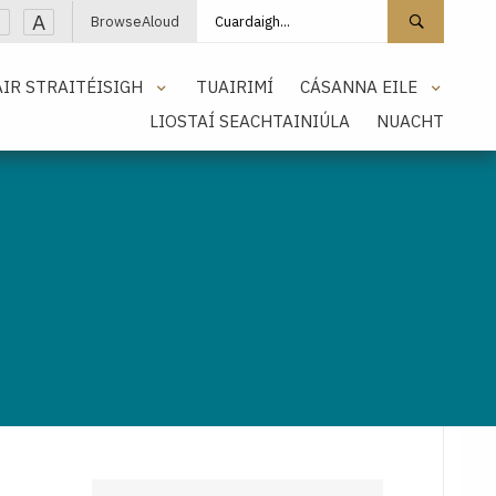
Cuardaigh láithreán
Cuarda
A
BrowseAloud
IR STRAITÉISIGH
TUAIRIMÍ
CÁSANNA EILE
LIOSTAÍ SEACHTAINIÚLA
NUACHT