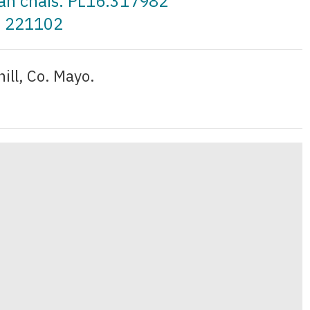
 an cháis: PL16.317982
: 221102
ill, Co. Mayo.