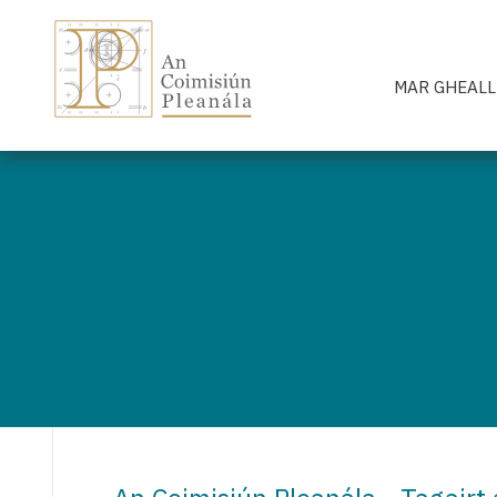
An Coimisiún Pleanála - Baile
MAR GHEALL