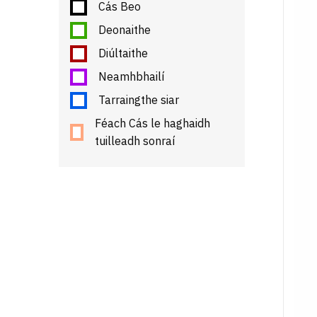
Cás Beo
Deonaithe
Diúltaithe
Neamhbhailí
Tarraingthe siar
Féach Cás le haghaidh
tuilleadh sonraí