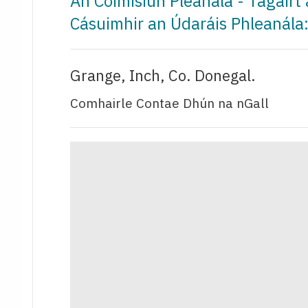
An Coimisiún Pleanála - Tagair
Cásuimhir an Údaráis Phleanál
Grange, Inch, Co. Donegal.
Comhairle Contae Dhún na nGall