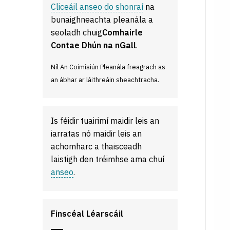
Cliceáil anseo do shonraí
na
bunaighneachta pleanála a
seoladh chuig
Comhairle
Contae Dhún na nGall
.
Níl An Coimisiún Pleanála freagrach as
an ábhar ar láithreáin sheachtracha.
Is féidir tuairimí maidir leis an
iarratas nó maidir leis an
achomharc a thaisceadh
laistigh den tréimhse ama chuí
anseo
.
Finscéal Léarscáil