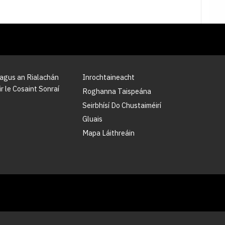
 agus an Rialachán
Inrochtaineacht
r le Cosaint Sonraí
Roghanna Taispeána
Seirbhísí Do Chustaiméirí
Gluais
Mapa Láithreáin