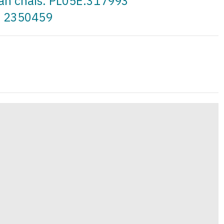
t an cháis: PL05E.317993
a: 2350459