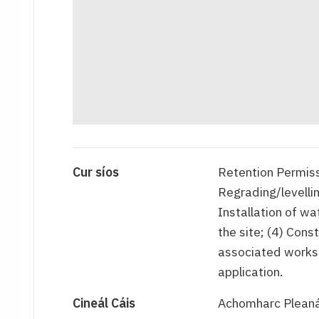
Cur síos
Retention Permissi
Regrading/levellin
Installation of wa
the site; (4) Cons
associated works
application.
Cineál Cáis
Achomharc Pleaná