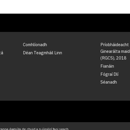
Comhlíonadh
Príobháideacht
Ginearálta maidi
tá
Déan Teagmháil Linn
(RGCS), 2018
Fianáin
Fógraí Dlí
Séanadh
anna éagsúla de chuid a n-úinéirí faoi seach.