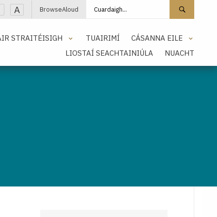
Cuardaigh láithreán
Cuarda
A
BrowseAloud
IR STRAITÉISIGH
TUAIRIMÍ
CÁSANNA EILE
LIOSTAÍ SEACHTAINIÚLA
NUACHT