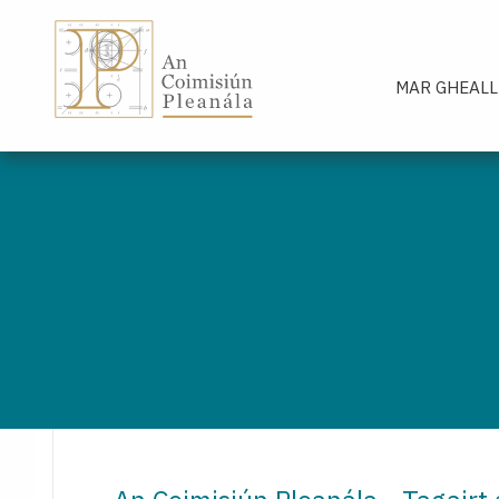
An Coimisiún Pleanála - Baile
MAR GHEALL