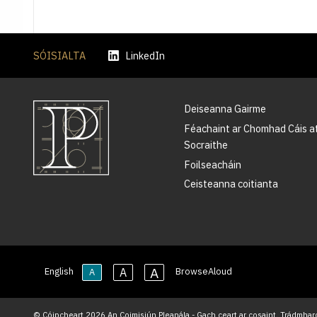
SÓISIALTA
LinkedIn
Deiseanna Gairme
Féachaint ar Chomhad Cáis a
Socraithe
Foilseacháin
Ceisteanna coitianta
A
A
English
BrowseAloud
A
© Cóipcheart 2026 An Coimisiún Pleanála - Gach ceart ar cosaint. Trádmharc