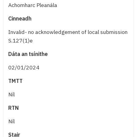
Achomharc Pleanála
Cinneadh
Invalid- no acknowledgement of local submission
S.127(1)e
Dáta an tsínithe
02/01/2024
TMTT
Níl
RTN
Níl
Stair