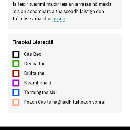
Is féidir tuairimí maidir leis an iarratas nó maidir
leis an achomharc a thaisceadh laistigh den
tréimhse ama chuí
anseo
.
Finscéal Léarscáil
Cás Beo
Deonaithe
Diúltaithe
Neamhbhailí
Tarraingthe siar
Féach Cás le haghaidh tuilleadh sonraí