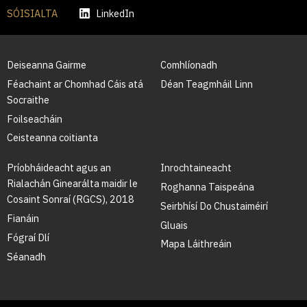
SÓISIALTA
LinkedIn
Deiseanna Gairme
Comhlíonadh
Féachaint ar Chomhad Cáis atá
Déan Teagmháil Linn
Socraithe
Foilseacháin
Ceisteanna coitianta
Príobháideacht agus an
Inrochtaineacht
Rialachán Ginearálta maidir le
Roghanna Taispeána
Cosaint Sonraí (RGCS), 2018
Seirbhísí Do Chustaiméirí
Fianáin
Gluais
Fógraí Dlí
Mapa Láithreáin
Séanadh