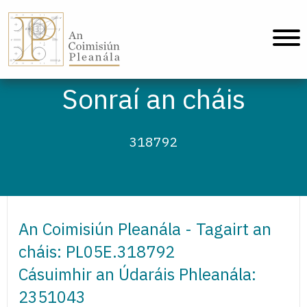
An Coimisiún Pleanála - Baile
Sonraí an cháis
318792
An Coimisiún Pleanála - Tagairt an
cháis: PL05E.318792
Cásuimhir an Údaráis Phleanála:
2351043