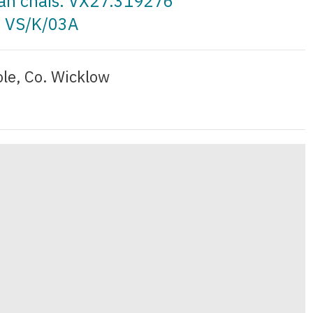
t an cháis: VX27.319276
: VS/K/03A
ole, Co. Wicklow