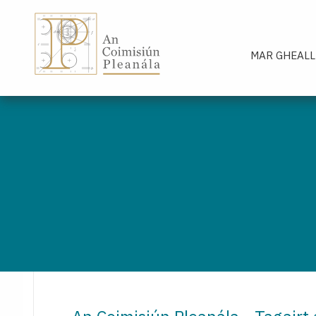
An Coimisiún Pleanála - Baile
MAR GHEALL