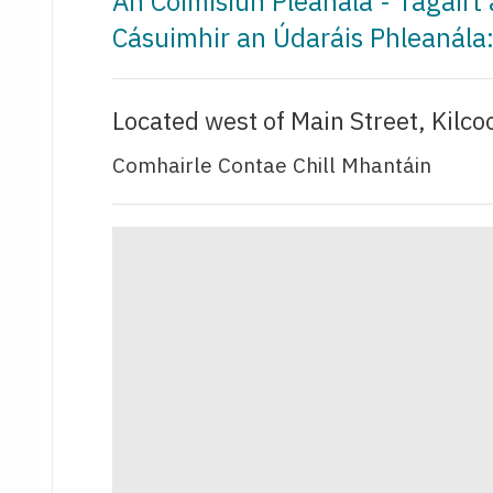
An Coimisiún Pleanála - Tagair
Cásuimhir an Údaráis Phleanála
Located west of Main Street, Kilco
Comhairle Contae Chill Mhantáin