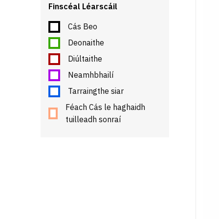
Finscéal Léarscáil
Cás Beo
Deonaithe
Diúltaithe
Neamhbhailí
Tarraingthe siar
Féach Cás le haghaidh
tuilleadh sonraí