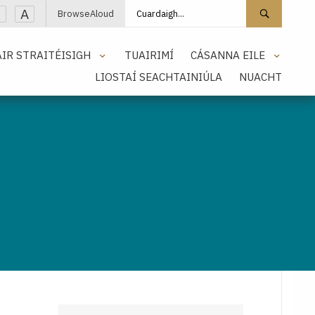
Cuardaigh láithreán
Cuarda
A
BrowseAloud
IR STRAITÉISIGH
TUAIRIMÍ
CÁSANNA EILE
LIOSTAÍ SEACHTAINIÚLA
NUACHT