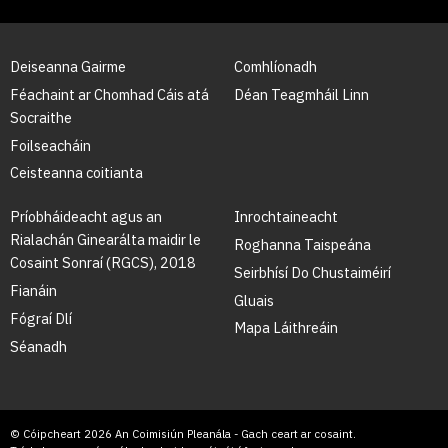
Deiseanna Gairme
Comhlíonadh
Féachaint ar Chomhad Cáis atá
Déan Teagmháil Linn
Socraithe
Foilseacháin
Ceisteanna coitianta
Príobháideacht agus an
Inrochtaineacht
Rialachán Ginearálta maidir le
Roghanna Taispeána
Cosaint Sonraí (RGCS), 2018
Seirbhísí Do Chustaiméirí
Fianáin
Gluais
Fógraí Dlí
Mapa Láithreáin
Séanadh
© Cóipcheart 2026 An Coimisiún Pleanála - Gach ceart ar cosaint.