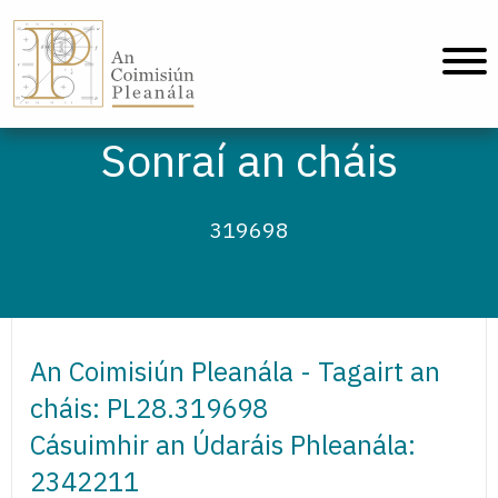
An Coimisiún Pleanála - Baile
Sonraí an cháis
319698
An Coimisiún Pleanála - Tagairt an
cháis: PL28.319698
Cásuimhir an Údaráis Phleanála:
2342211