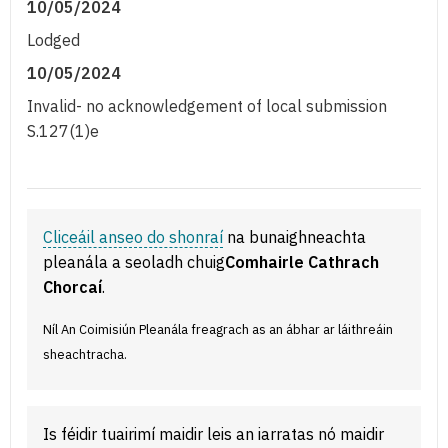
10/05/2024
Lodged
10/05/2024
Invalid- no acknowledgement of local submission
S.127(1)e
Cliceáil anseo do shonraí
na bunaighneachta
pleanála a seoladh chuig
Comhairle Cathrach
Chorcaí
.
Níl An Coimisiún Pleanála freagrach as an ábhar ar láithreáin
sheachtracha.
Is féidir tuairimí maidir leis an iarratas nó maidir