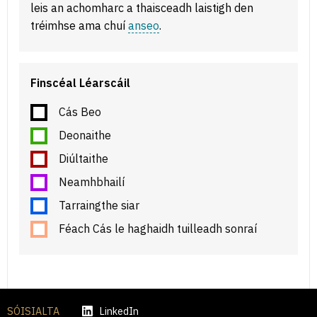
leis an achomharc a thaisceadh laistigh den
tréimhse ama chuí
anseo
.
Finscéal Léarscáil
Cás Beo
Deonaithe
Diúltaithe
Neamhbhailí
Tarraingthe siar
Féach Cás le haghaidh tuilleadh sonraí
SÓISIALTA
LinkedIn