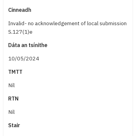
Cinneadh
Invalid- no acknowledgement of local submission
S.127(1)e
Dáta an tsínithe
10/05/2024
TMTT
Níl
RTN
Níl
Stair