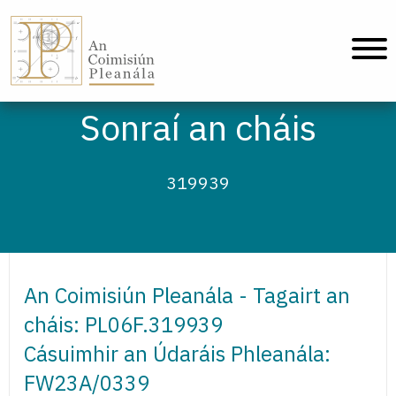
An Coimisiún Pleanála - Baile
Sonraí an cháis
319939
An Coimisiún Pleanála - Tagairt an
cháis: PL06F.319939
Cásuimhir an Údaráis Phleanála:
FW23A/0339