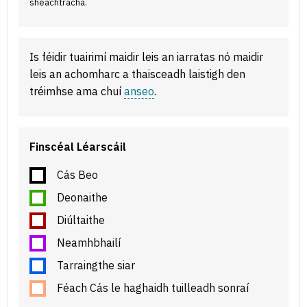
sheachtracha.
Is féidir tuairimí maidir leis an iarratas nó maidir
leis an achomharc a thaisceadh laistigh den
tréimhse ama chuí
anseo
.
Finscéal Léarscáil
Cás Beo
Deonaithe
Diúltaithe
Neamhbhailí
Tarraingthe siar
Féach Cás le haghaidh tuilleadh sonraí