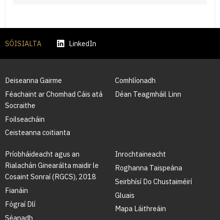
SÓISIALTA
LinkedIn
Deiseanna Gairme
Comhlíonadh
Féachaint ar Chomhad Cáis atá
Déan Teagmháil Linn
Socraithe
Foilseacháin
Ceisteanna coitianta
Príobháideacht agus an
Inrochtaineacht
Rialachán Ginearálta maidir le
Roghanna Taispeána
Cosaint Sonraí (RGCS), 2018
Seirbhísí Do Chustaiméirí
Fianáin
Gluais
Fógraí Dlí
Mapa Láithreáin
Séanadh