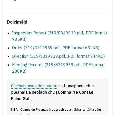
Doiciméid
Inspectors Report (319/R319939.pdf, .PDF format
785KB)
Order (319/D319939.pdf, .PDF format 631KB)
Direction (319/S319939.pdf, .PDF format 944KB)
Meeting Records (319/B319939.pdf, .PDF format
238KB)
Cliceáil anseo do shonraí
na bunaighneachta
pleanála a seoladh chuig
Comhairle Contae
Fhine Gall
.
Níl An Coimisiún Pleanála freagrach as an ábhar ar láithreáin