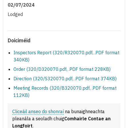
02/07/2024
Lodged
Doiciméid
Inspectors Report (320/R320070.pdf, .PDF format
340KB)
Order (320/D320070.pdf, .PDF format 228KB)
Direction (320/S320070.pdf, .PDF format 374KB)
Meeting Records (320/B320070.pdf, .PDF format
112KB)
Cliceáil anseo do shonraí
na bunaighneachta
pleanála a seoladh chuig
Comhairle Contae an
Longfoirt
.