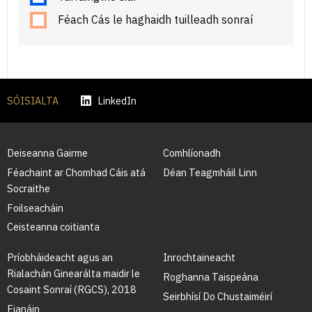
Féach Cás le haghaidh tuilleadh sonraí
SÓISIALTA
LinkedIn
Deiseanna Gairme
Comhlíonadh
Féachaint ar Chomhad Cáis atá
Déan Teagmháil Linn
Socraithe
Foilseacháin
Ceisteanna coitianta
Príobháideacht agus an
Inrochtaineacht
Rialachán Ginearálta maidir le
Roghanna Taispeána
Cosaint Sonraí (RGCS), 2018
Seirbhísí Do Chustaiméirí
Fianáin