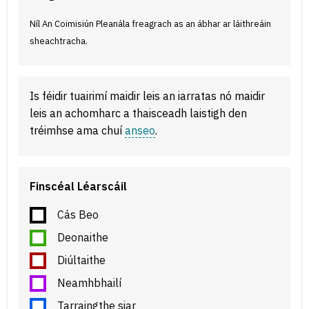
Níl An Coimisiún Pleanála freagrach as an ábhar ar láithreáin
sheachtracha.
Is féidir tuairimí maidir leis an iarratas nó maidir
leis an achomharc a thaisceadh laistigh den
tréimhse ama chuí
anseo
.
Finscéal Léarscáil
Cás Beo
Deonaithe
Diúltaithe
Neamhbhailí
Tarraingthe siar