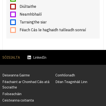
Diúltaithe
Neamhbhailí
Tarraingthe siar
Féach Cás le haghaidh tuilleadh sonraí
SÓISIALTA
LinkedIn
Deiseanna Gairme
Comhlíonadh
Féachaint ar Chomhad Cáis atá
Déan Teagmháil Linn
Socraithe
Foilseacháin
Ceisteanna coitianta