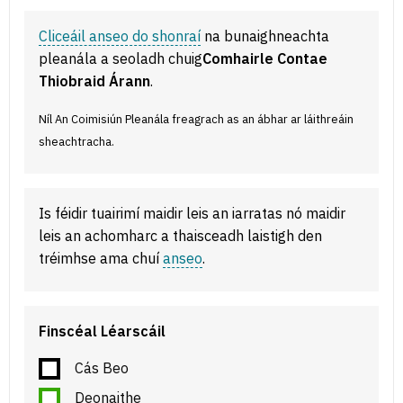
Cliceáil anseo do shonraí
na bunaighneachta
pleanála a seoladh chuig
Comhairle Contae
Thiobraid Árann
.
Níl An Coimisiún Pleanála freagrach as an ábhar ar láithreáin
sheachtracha.
Is féidir tuairimí maidir leis an iarratas nó maidir
leis an achomharc a thaisceadh laistigh den
tréimhse ama chuí
anseo
.
Finscéal Léarscáil
Cás Beo
Deonaithe