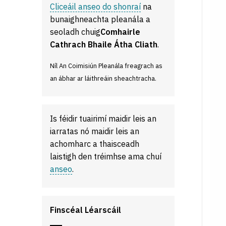
Cliceáil anseo do shonraí
na
bunaighneachta pleanála a
seoladh chuig
Comhairle
Cathrach Bhaile Átha Cliath
.
Níl An Coimisiún Pleanála freagrach as
an ábhar ar láithreáin sheachtracha.
Is féidir tuairimí maidir leis an
iarratas nó maidir leis an
achomharc a thaisceadh
laistigh den tréimhse ama chuí
anseo
.
Finscéal Léarscáil