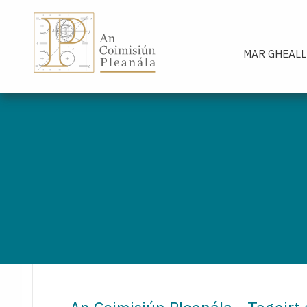
An Coimisiún Pleanála - Baile
MAR GHEALL