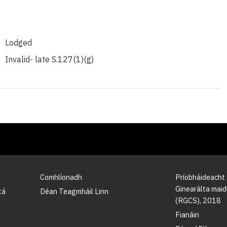
Lodged
Invalid- late S.127(1)(g)
Comhlíonadh
Príobháideacht
Ginearálta maidi
tá
Déan Teagmháil Linn
(RGCS), 2018
Fianáin