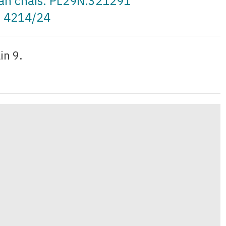
t an cháis: PL29N.321291
: 4214/24
in 9.