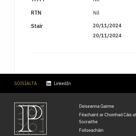
RTN
Níl
Stair
20/11/2024
20/11/2024
SÓISIALTA
LinkedIn
Deiseanna Gairme
Féachaint ar Chomhad Cáis a
Socraithe
Foilseacháin