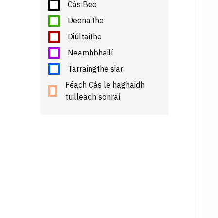
Cás Beo
Deonaithe
Diúltaithe
Neamhbhailí
Tarraingthe siar
Féach Cás le haghaidh
tuilleadh sonraí