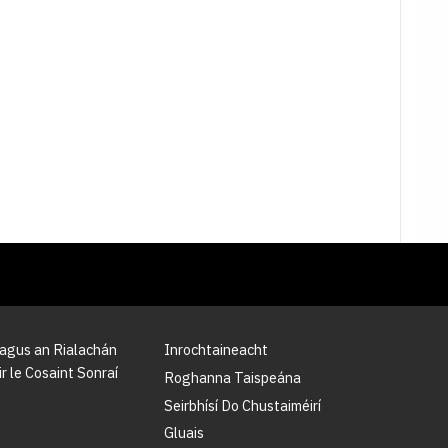
 agus an Rialachán
Inrochtaineacht
r le Cosaint Sonraí
Roghanna Taispeána
Seirbhísí Do Chustaiméirí
Gluais