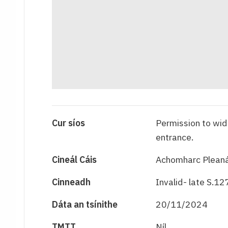
Cur síos
Permission to wid
entrance.
Cineál Cáis
Achomharc Pleaná
Cinneadh
Invalid- late S.12
Dáta an tsínithe
20/11/2024
TMTT
Níl