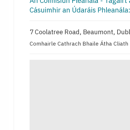
An Coimisiún Pleanála - Tagair
Cásuimhir an Údaráis Phleanála
7 Coolatree Road, Beaumont, Dubl
Comhairle Cathrach Bhaile Átha Cliath