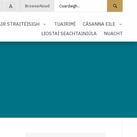
Cuardaigh láithreán
Cuarda
A
BrowseAloud
IR STRAITÉISIGH
TUAIRIMÍ
CÁSANNA EILE
LIOSTAÍ SEACHTAINIÚLA
NUACHT