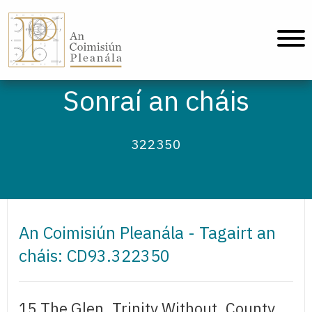
An Coimisiún Pleanála - Baile
Sonraí an cháis
322350
An Coimisiún Pleanála - Tagairt an
cháis: CD93.322350
15 The Glen, Trinity Without, County