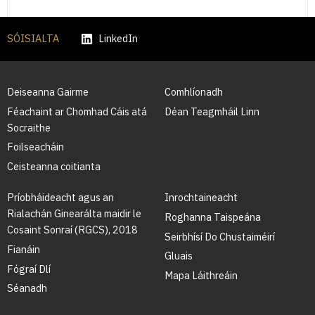
SÓISIALTA
LinkedIn
Deiseanna Gairme
Comhlíonadh
Féachaint ar Chomhad Cáis atá
Déan Teagmháil Linn
Socraithe
Foilseacháin
Ceisteanna coitianta
Príobháideacht agus an
Inrochtaineacht
Rialachán Ginearálta maidir le
Roghanna Taispeána
Cosaint Sonraí (RGCS), 2018
Seirbhísí Do Chustaiméirí
Fianáin
Gluais
Fógraí Dlí
Mapa Láithreáin
Séanadh