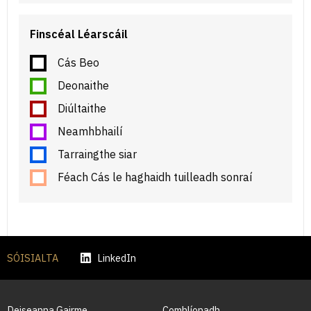
Finscéal Léarscáil
Cás Beo
Deonaithe
Diúltaithe
Neamhbhailí
Tarraingthe siar
Féach Cás le haghaidh tuilleadh sonraí
SÓISIALTA
LinkedIn
Deiseanna Gairme
Comhlíonadh