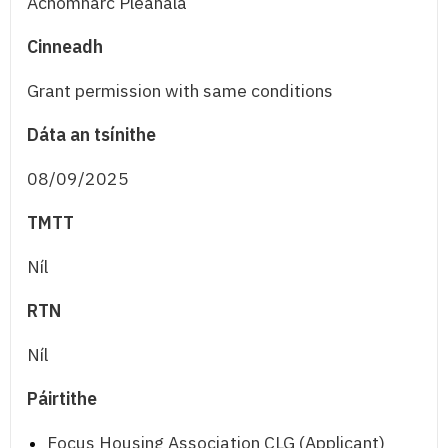
Achomharc Pleanála
Cinneadh
Grant permission with same conditions
Dáta an tsínithe
08/09/2025
TMTT
Níl
RTN
Níl
Páirtithe
Focus Housing Association CLG (Applicant)