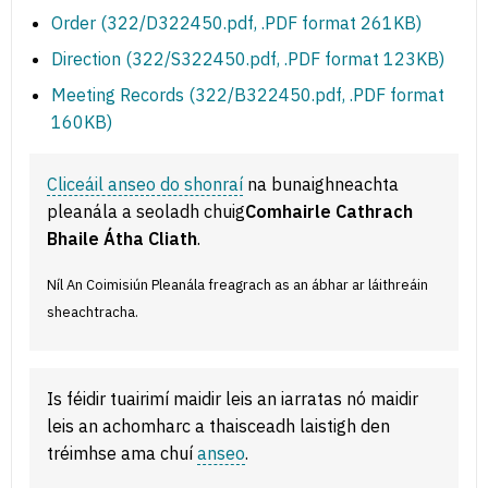
Order (322/D322450.pdf, .PDF format 261KB)
Direction (322/S322450.pdf, .PDF format 123KB)
Meeting Records (322/B322450.pdf, .PDF format
160KB)
Cliceáil anseo do shonraí
na bunaighneachta
pleanála a seoladh chuig
Comhairle Cathrach
Bhaile Átha Cliath
.
Níl An Coimisiún Pleanála freagrach as an ábhar ar láithreáin
sheachtracha.
Is féidir tuairimí maidir leis an iarratas nó maidir
leis an achomharc a thaisceadh laistigh den
tréimhse ama chuí
anseo
.