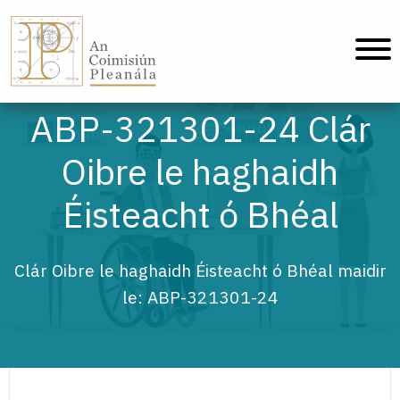
An Coimisiún Pleanála - Baile
ABP-321301-24 Clár
Oibre le haghaidh
Éisteacht ó Bhéal
Clár Oibre le haghaidh Éisteacht ó Bhéal maidir
le: ABP-321301-24