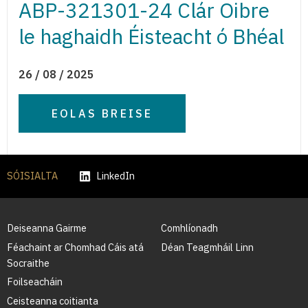
ABP-321301-24 Clár Oibre
le haghaidh Éisteacht ó Bhéal
26 / 08 / 2025
EOLAS BREISE
SÓISIALTA
LinkedIn
Deiseanna Gairme
Comhlíonadh
Féachaint ar Chomhad Cáis atá
Déan Teagmháil Linn
Socraithe
Foilseacháin
Ceisteanna coitianta