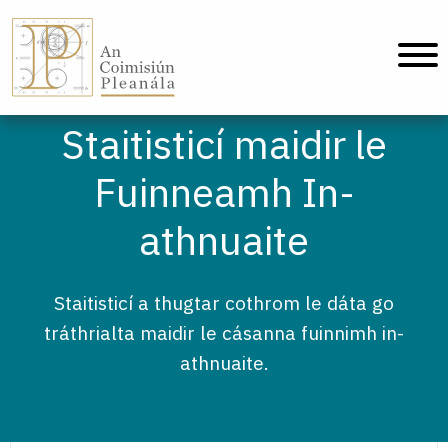
An Coimisiún Pleanála - Baile
Staitisticí maidir le
Fuinneamh In-
athnuaite
Staitisticí a thugtar cothrom le dáta go
tráthrialta maidir le cásanna fuinnimh in-
athnuaite.