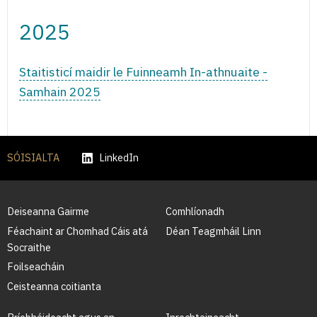
2025
Staitisticí maidir le Fuinneamh In-athnuaite -
Samhain 2025
SÓISIALTA
LinkedIn
Deiseanna Gairme
Comhlíonadh
Féachaint ar Chomhad Cáis atá
Déan Teagmháil Linn
Socraithe
Foilseacháin
Ceisteanna coitianta