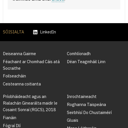
SÓISIALTA
LinkedIn
Deiseanna Gairme
Comhlíonadh
Féachaint ar Chomhad Cáis atá
Déan Teagmháil Linn
Socraithe
Foilseacháin
Ceisteanna coitianta
Príobháideacht agus an
Inrochtaineacht
Rialachán Ginearálta maidir le
Roghanna Taispeána
Cosaint Sonraí (RGCS), 2018
Seirbhísí Do Chustaiméirí
Fianáin
Gluais
Fógraí Dlí