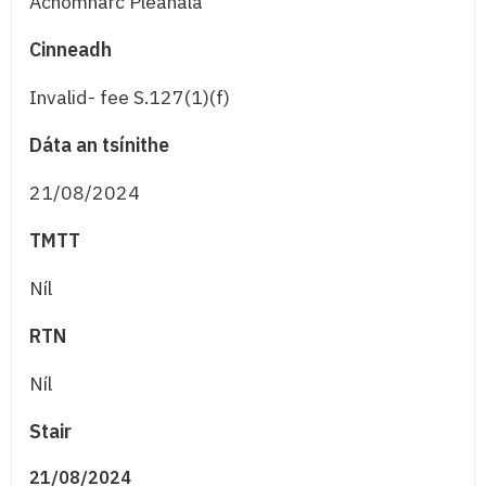
Achomharc Pleanála
Cinneadh
Invalid- fee S.127(1)(f)
Dáta an tsínithe
21/08/2024
TMTT
Níl
RTN
Níl
Stair
21/08/2024