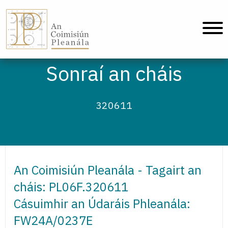
An Coimisiún Pleanála - Baile
Sonraí an cháis
320611
An Coimisiún Pleanála - Tagairt an
cháis: PL06F.320611
Cásuimhir an Údaráis Phleanála:
FW24A/0237E