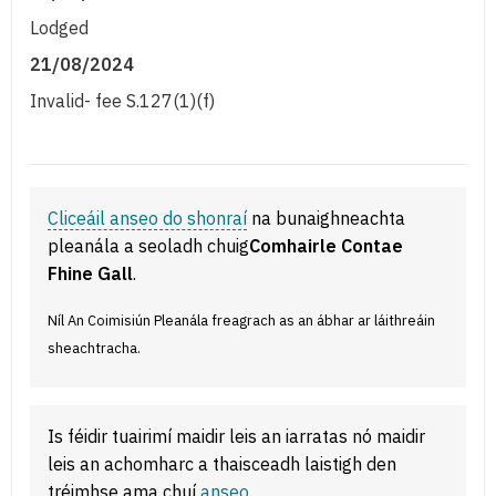
Lodged
21/08/2024
Invalid- fee S.127(1)(f)
Cliceáil anseo do shonraí
na bunaighneachta
pleanála a seoladh chuig
Comhairle Contae
Fhine Gall
.
Níl An Coimisiún Pleanála freagrach as an ábhar ar láithreáin
sheachtracha.
Is féidir tuairimí maidir leis an iarratas nó maidir
leis an achomharc a thaisceadh laistigh den
tréimhse ama chuí
anseo
.