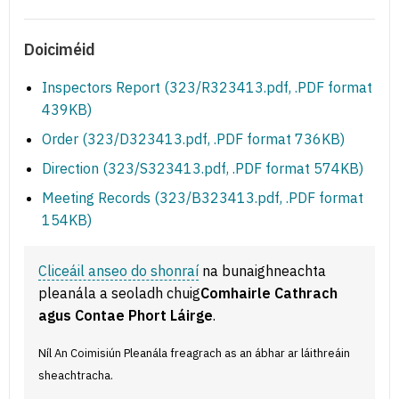
Doiciméid
Inspectors Report (323/R323413.pdf, .PDF format
439KB)
Order (323/D323413.pdf, .PDF format 736KB)
Direction (323/S323413.pdf, .PDF format 574KB)
Meeting Records (323/B323413.pdf, .PDF format
154KB)
Cliceáil anseo do shonraí
na bunaighneachta
pleanála a seoladh chuig
Comhairle Cathrach
agus Contae Phort Láirge
.
Níl An Coimisiún Pleanála freagrach as an ábhar ar láithreáin
sheachtracha.