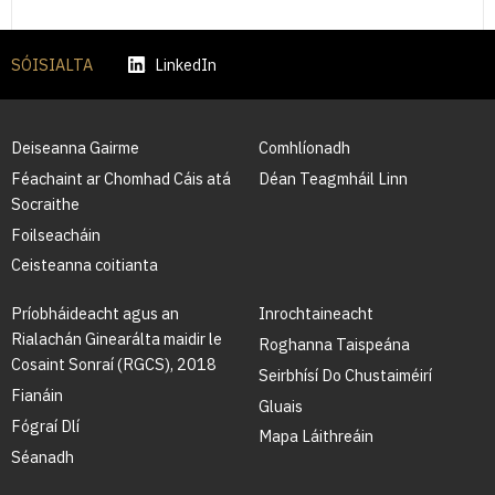
SÓISIALTA
LinkedIn
Deiseanna Gairme
Comhlíonadh
Féachaint ar Chomhad Cáis atá
Déan Teagmháil Linn
Socraithe
Foilseacháin
Ceisteanna coitianta
Príobháideacht agus an
Inrochtaineacht
Rialachán Ginearálta maidir le
Roghanna Taispeána
Cosaint Sonraí (RGCS), 2018
Seirbhísí Do Chustaiméirí
Fianáin
Gluais
Fógraí Dlí
Mapa Láithreáin
Séanadh