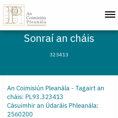
An Coimisiún Pleanála - Baile
Sonraí an cháis
323413
An Coimisiún Pleanála - Tagairt an
cháis: PL93.323413
Cásuimhir an Údaráis Phleanála:
2560200