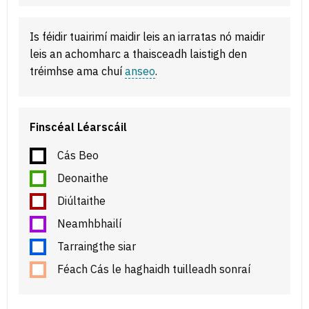
Is féidir tuairimí maidir leis an iarratas nó maidir
leis an achomharc a thaisceadh laistigh den
tréimhse ama chuí
anseo
.
Finscéal Léarscáil
Cás Beo
Deonaithe
Diúltaithe
Neamhbhailí
Tarraingthe siar
Féach Cás le haghaidh tuilleadh sonraí