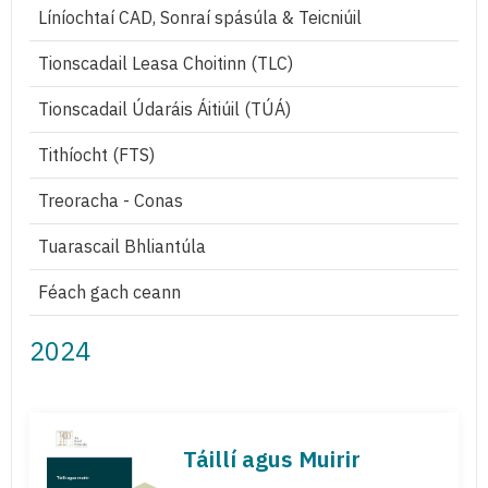
Líníochtaí CAD, Sonraí spásúla & Teicniúil
Tionscadail Leasa Choitinn (TLC)
Tionscadail Údaráis Áitiúil (TÚÁ)
Tithíocht (FTS)
Treoracha - Conas
Tuarascail Bhliantúla
Féach gach ceann
2024
Táillí agus Muirir