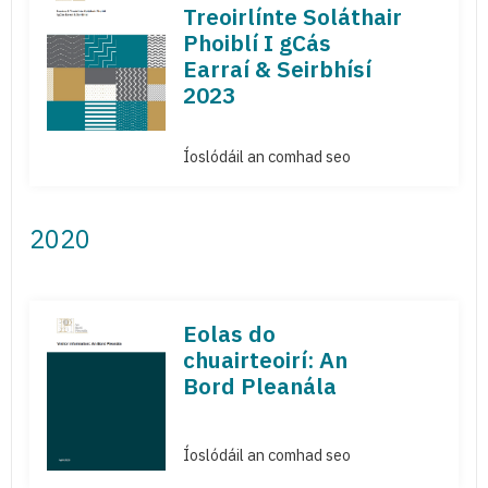
Treoirlínte Soláthair
Phoiblí I gCás
Earraí & Seirbhísí
2023
Íoslódáil an comhad seo
2020
Eolas do
chuairteoirí: An
Bord Pleanála
Íoslódáil an comhad seo