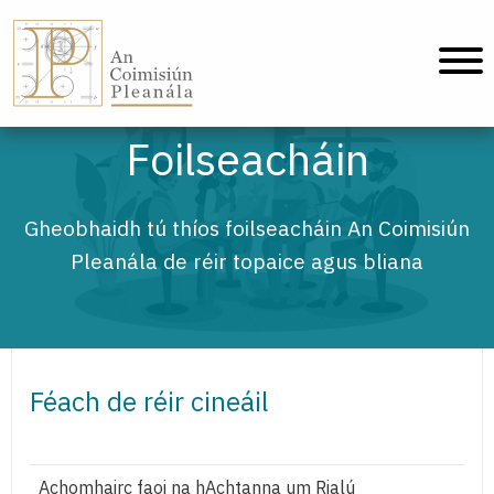
An Coimisiún Pleanála - Baile
Foilseacháin
Gheobhaidh tú thíos foilseacháin An Coimisiún
Pleanála de réir topaice agus bliana
Féach de réir cineáil
Achomhairc faoi na hAchtanna um Rialú