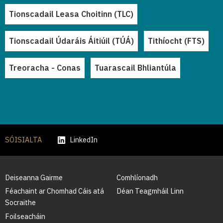
Tionscadail Leasa Choitinn (TLC)
Tionscadail Údaráis Áitiúil (TÚÁ)
Tithíocht (FTS)
Treoracha - Conas
Tuarascail Bhliantúla
SÓISIALTA
LinkedIn
Deiseanna Gairme
Comhlíonadh
Féachaint ar Chomhad Cáis atá
Déan Teagmháil Linn
Socraithe
Foilseacháin