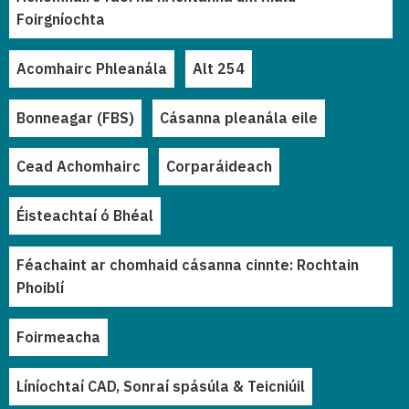
Foirgníochta
Acomhairc Phleanála
Alt 254
Bonneagar (FBS)
Cásanna pleanála eile
Cead Achomhairc
Corparáideach
Éisteachtaí ó Bhéal
Féachaint ar chomhaid cásanna cinnte: Rochtain
Phoiblí
Foirmeacha
Líníochtaí CAD, Sonraí spásúla & Teicniúil