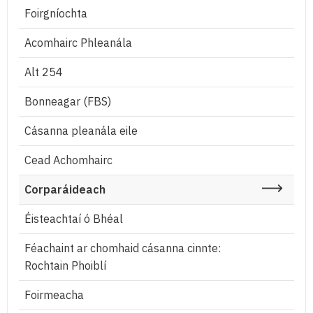
Foirgníochta
Acomhairc Phleanála
Alt 254
Bonneagar (FBS)
Cásanna pleanála eile
Cead Achomhairc
Corparáideach
Éisteachtaí ó Bhéal
Féachaint ar chomhaid cásanna cinnte:
Rochtain Phoiblí
Foirmeacha