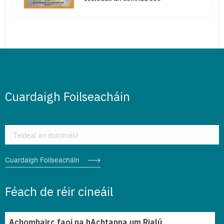
Cuardaigh Foilseacháin
Cuardaigh Foilseacháin
Cuardaigh Foilseacháin
Féach de réir cineáil
Achomhairc faoi na hAchtanna um Rialú