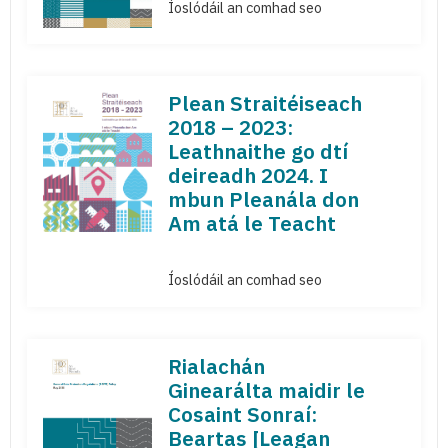
Íoslódáil an comhad seo
Plean Straitéiseach
2018 – 2023:
Leathnaithe go dtí
deireadh 2024. I
mbun Pleanála don
Am atá le Teacht
Íoslódáil an comhad seo
Rialachán
Ginearálta maidir le
Cosaint Sonraí:
Beartas [Leagan