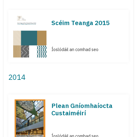
Scéim Teanga 2015
Íoslódáil an comhad seo
2014
Plean Gníomhaíocta
Custaiméirí
Íoslódáil an comhad seo