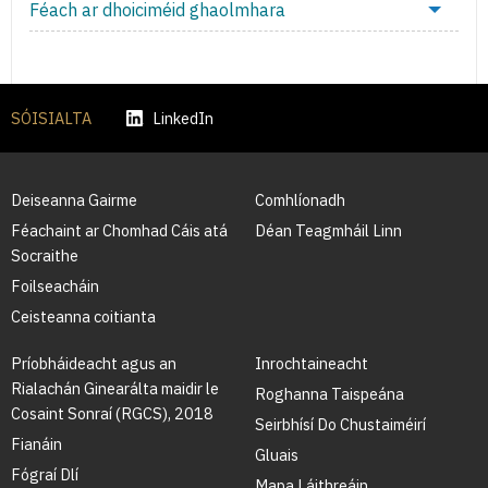
Féach ar dhoiciméid ghaolmhara
SÓISIALTA
LinkedIn
Deiseanna Gairme
Comhlíonadh
Féachaint ar Chomhad Cáis atá
Déan Teagmháil Linn
Socraithe
Foilseacháin
Ceisteanna coitianta
Príobháideacht agus an
Inrochtaineacht
Rialachán Ginearálta maidir le
Roghanna Taispeána
Cosaint Sonraí (RGCS), 2018
Seirbhísí Do Chustaiméirí
Fianáin
Gluais
Fógraí Dlí
Mapa Láithreáin