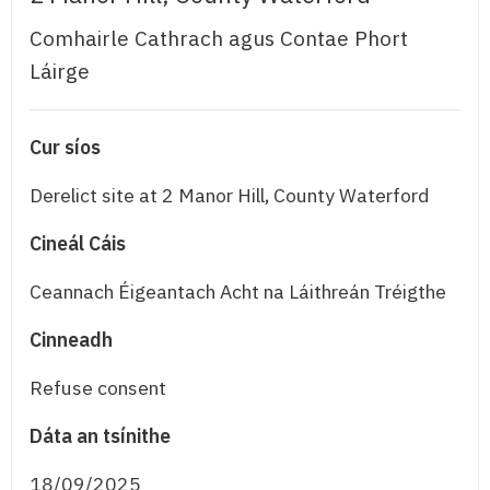
Comhairle Cathrach agus Contae Phort
Láirge
Cur síos
Derelict site at 2 Manor Hill, County Waterford
Cineál Cáis
Ceannach Éigeantach Acht na Láithreán Tréigthe
Cinneadh
Refuse consent
Dáta an tsínithe
18/09/2025