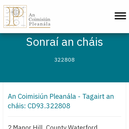
An Coimisiún Pleanála - Baile
Sonraí an cháis
322808
An Coimisiún Pleanála - Tagairt an
cháis: CD93.322808
2 Manor Hill, County Waterford