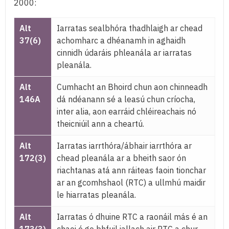
2000:
Alt
Iarratas sealbhóra thadhlaigh ar chead
37(6)
achomharc a dhéanamh in aghaidh
cinnidh údaráis phleanála ar iarratas
pleanála.
Alt
Cumhacht an Bhoird chun aon chinneadh
146A
dá ndéanann sé a leasú chun críocha,
inter alia, aon earráid chléireachais nó
theicniúil ann a cheartú.
Alt
Iarratas iarrthóra/ábhair iarrthóra ar
172(3)
chead pleanála ar a bheith saor ón
riachtanas atá ann ráiteas faoin tionchar
ar an gcomhshaol (RTC) a ullmhú maidir
le hiarratas pleanála.
Alt
Iarratas ó dhuine RTC a raonáil más é an