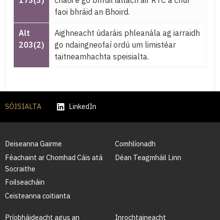
173(3)
chaoi é go bhfuil iallach air RTC a chur
faoi bhráid an Bhoird.
Alt
Aighneacht údaráis phleanála ag iarraidh
203(2)
go ndaingneofaí ordú um limistéar
taitneamhachta speisialta.
SÓISIALTA
LinkedIn
Deiseanna Gairme
Comhlíonadh
Féachaint ar Chomhad Cáis atá
Déan Teagmháil Linn
Socraithe
Foilseacháin
Ceisteanna coitianta
Príobháideacht agus an
Inrochtaineacht