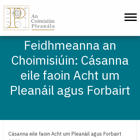
An Coimisiún Pleanála - Baile
Feidhmeanna an
Choimisiúin: Cásanna
eile faoin Acht um
Pleanáil agus Forbairt
Cásanna eile faoin Acht um Pleanáil agus Forbairt