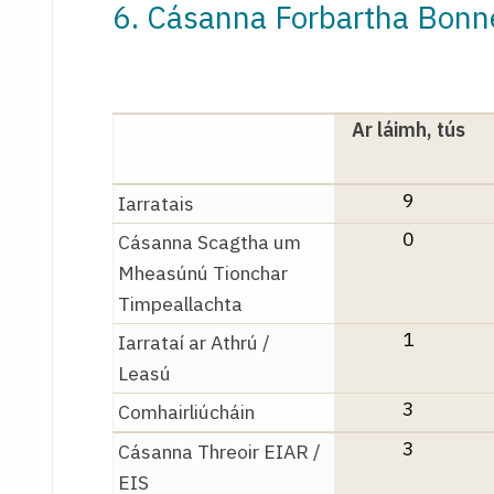
6. Cásanna Forbartha Bonnea
Ar
láimh
,
tús
9
Iarratais
0
Cásanna
Scagtha
um
Mheasúnú
Tionchar
Timpeallachta
1
Iarrataí
ar
Athrú
/
Leasú
3
Comhairliúcháin
3
Cásanna
Threoir
EIAR /
EIS