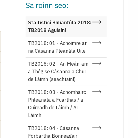
Sa roinn seo:
Staitisticí Bhliantúla 2018:
TB2018 Aguisíní
TB2018: 01 - Achoimre ar
na Cásanna Pleanála Uile
TB2018: 02 - An Meán-am
a Thóg se Cásanna a Chur
de Láimh (seachtainí)
TB2018: 03 - Achomhairc
Phleanála a Fuarthas / a
Cuireadh de Láimh / Ar
Láimh
TB2018: 04 - Cásanna
Forbartha Bonneagair