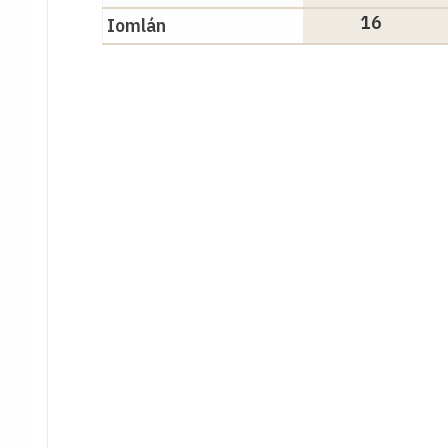
16
I
omlán