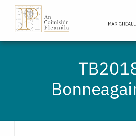
An Coimisiún Pleanála - Baile
MAR GHEALL
TB2018
Bonneagair 