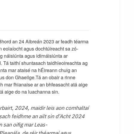
ord an 24 Aibreán 2023 ar feadh téarma
n eolaíocht agus dochtúireacht sa zó-
 náisiúnta agus idirnáisiúnta ar
 Tá taithí shuntasach taidhleoireachta ag
ianta mar ataisé na hÉireann chuig an
us don Ghaeilge.Tá an obair a rinne
ch mar fhianaise ar an bhfeasacht atá aige
tá aige do na luachanna sin.
rbairt, 2024, maidir leis aon comhaltaí
osach feidhme an ailt sin d’Acht 2024
 san oifig mar Leas-
Pleanála, de réir théarmaí agus