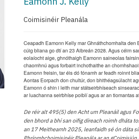
Eamonn J. Kelly
Coimisinéir Pleanála
Ceapadh Eamonn Kelly mar Ghnáthchomhalta den Bh
cúig bliana go dtí an 23 Aibreán 2028. Agus céim sa
eolaíocht aige, ghnóthaigh Eamonn saineolas fairsing
chaomhnú agus forbairt inchothaithe an chomhshaoil.
Eamonn freisin, tar éis dó fónamh ar feadh roinnt bl
Aontas Eorpach don chultúr, don bhithéagsúlacht ag
Eamonn ó shin i leith mar státseirbhíseach sinseara
ar luachanna seirbhíse poiblí agus ar an tiomantas a
De réir alt 495(5) den Acht um Pleanáil agus Fo
den bhord a bhí san oifig díreach roimh dháta t
an 17 Meitheamh 2025, leanfaidh sé ón dáta sin
Phríomhchoimisinéir Pleanála ar an gCoimisiún 