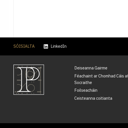
SÓISIALTA
LinkedIn
Deiseanna Gairme
Féachaint ar Chomhad Cáis a
Socraithe
Foilseacháin
Ceisteanna coitianta