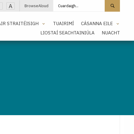
Cuardaigh láithreán
Cuarda
A
BrowseAloud
IR STRAITÉISIGH
TUAIRIMÍ
CÁSANNA EILE
LIOSTAÍ SEACHTAINIÚLA
NUACHT