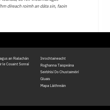
dhm díreach roimh an dáta sin, faoin
 agus an Rialachán
Inrochtaineacht
r le Cosaint Sonraí
Roghanna Taispeána
Seirbhísí Do Chustaiméirí
Gluais
Mapa Láithreáin