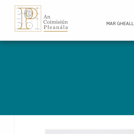
An Coimisiún Pleanála - Baile
MAR GHEALL