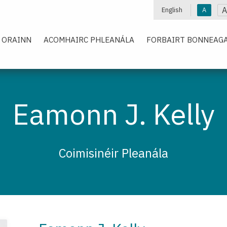
A
English
A
 ORAINN
ACOMHAIRC PHLEANÁLA
FORBAIRT BONNEAGA
Eamonn J. Kelly
Coimisinéir Pleanála