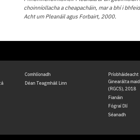
choinníollacha a cheapacháin, mar a bhí i bhfei
Acht um Pleanáil agus Forbairt, 2000.
Comhlíonadh
Príobháideacht
Ginearálta maidi
tá
Déan Teagmháil Linn
(RGCS), 2018
Fianáin
Fógraí Dlí
Séanadh