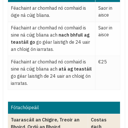
Féachaint ar chomhad nó comhaid is
Saor in
aisce
óige ná cúig bliana.
Féachaint ar chomhad nó comhaid is
Saor in
aisce
sine ná cúig bliana ach
nach bhfuil ag
teastáil go
go géar laistigh de 24 uair
an chloig ón iarratas.
Féachaint ar chomhad nó comhaid is
€25
sine ná cúig bliana ach
atá ag teastáil
go géar laistigh de 24 uair an chloig ón
iarratas.
Fótachóipeáil
Tuarascáil an Chigire, Treoir an
Costas
gach
Bhoird, Ordú an Bhoird