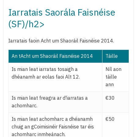
Iarratais Saorála Faisnéise
(SF)/h2>
Iarratais faoin Acht um Shaoráil Faisnéise 2014.
An tAcht um Shaoráil Faisnéise 2014
Táille
Is mian leat iarratas tosaigh a
Níl aon
dhéanamh ar eolas faoi Alt 12.
táille
ann
Is mian leat freagra ar d'iarratas a
€30
achomharc.
Is mian leat achomharc a dhéanamh
€50
chuig an gCoimisinéir Faisnéise tar éis
achomharc inmheánach.