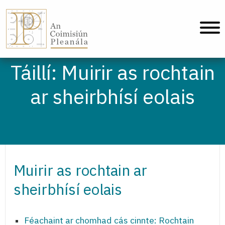
An Coimisiún Pleanála - Baile
Táillí: Muirir as rochtain
ar sheirbhísí eolais
Muirir as rochtain ar
sheirbhísí eolais
Féachaint ar chomhad cás cinnte: Rochtain