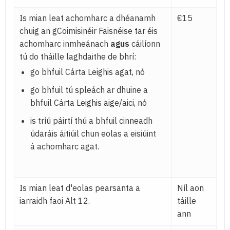
Is mian leat achomharc a dhéanamh
€15
chuig an gCoimisinéir Faisnéise tar éis
achomharc inmheánach
agus
cáilíonn
tú do tháille laghdaithe de bhrí:
go bhfuil Cárta Leighis agat, nó
go bhfuil tú spleách ar dhuine a
bhfuil Cárta Leighis aige/aici, nó
is tríú páirtí thú a bhfuil cinneadh
údaráis áitiúil chun eolas a eisiúint
á achomharc agat.
Is mian leat d'eolas pearsanta a
Níl aon
iarraidh faoi Alt 12.
táille
ann