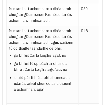
Is mian leat achomharc a dhéanamh
€50
chuig an gCoimisinéir Faisnéise tar éis
achomharc inmheánach.
Is mian leat achomharc a dhéanamh
€15
chuig an gCoimisinéir Faisnéise tar éis
achomharc inmheánach
agus
cáilíonn
tú do tháille laghdaithe de bhrí:
go bhfuil Cárta Leighis agat, nó
go bhfuil tú spleách ar dhuine a
bhfuil Cárta Leighis aige/aici, nó
is tríú páirtí thú a bhfuil cinneadh
údaráis áitiúil chun eolas a eisiúint
á achomharc agat.