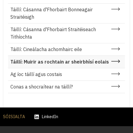
Táillí: Cásanna d'Fhorbairt Bonneagair
Straitéisigh
Táillí: Cásanna d'Fhorbairt Straitéiseach
Tithíochta
Táillí: Cineálacha achomhairc eile
Táillí: Muirir as rochtain ar sheirbhísí eolais
Ag íoc táillí agus costais
Conas a shocraítear na táillí?
SÓISIALTA
LinkedIn