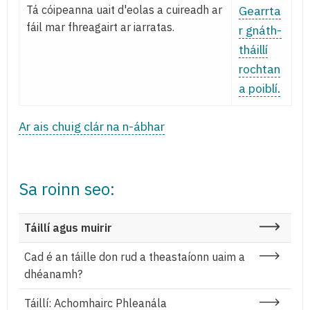
Tá cóipeanna uait d'eolas a cuireadh ar
Gearrta
fáil mar fhreagairt ar iarratas.
r gnáth-
tháillí
rochtan
a poiblí.
Ar ais chuig clár na n-ábhar
Sa roinn seo:
Táillí agus muirir
Cad é an táille don rud a theastaíonn uaim a
dhéanamh?
Táillí: Achomhairc Phleanála