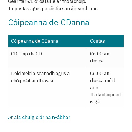
Gearrtar €1 d'íostáille ar fhótachóip.
Tá postas agus pacáistiú san áireamh ann.
Cóipeanna de CDanna
Cóipeanna de CDanna
Costas
CD Cóip de CD
€6.00 an
diosca
Doiciméid a scanadh agus a
€6.00 an
diosca móid
chóipeáil ar dhiosca
aon
fhótachóipeáil
is gá
Ar ais chuig clár na n-ábhar