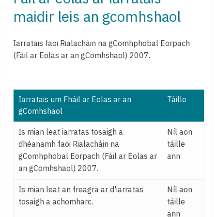
maidir leis an gcomhshaol
Iarratais faoi Rialacháin na gComhphobal Eorpach
(Fáil ar Eolas ar an gComhshaol) 2007.
Iarratais um Fháil ar Eolas ar an
Táille
gComhshaol
Is mian leat iarratas tosaigh a
Níl aon
dhéanamh faoi Rialacháin na
táille
gComhphobal Eorpach (Fáil ar Eolas ar
ann
an gComhshaol) 2007.
Is mian leat an freagra ar d'iarratas
Níl aon
tosaigh a achomharc.
táille
ann