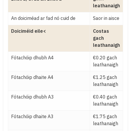
leathanaigh
An doiciméad ar fad nó cuid de
Saor in aisce
Doiciméid eile<
Costas
gach
leathanaigh
Fótachóip dhubh A4
€0.20 gach
leathanaigh
Fótachóip dhaite A4
€1.25 gach
leathanaigh
Fótachóip dhubh A3
€0.40 gach
leathanaigh
Fótachóip dhaite A3
€1.75 gach
leathanaigh