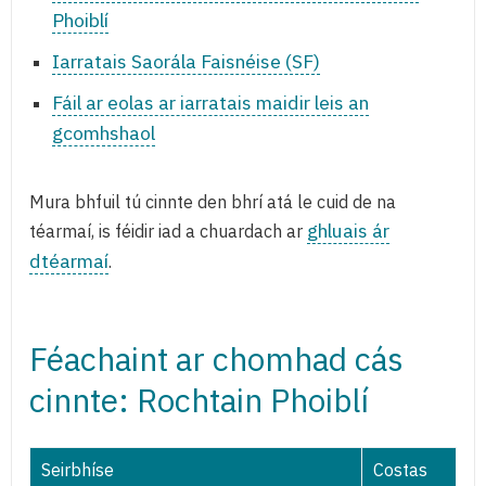
Phoiblí
Iarratais Saorála Faisnéise (SF)
Fáil ar eolas ar iarratais maidir leis an
gcomhshaol
Mura bhfuil tú cinnte den bhrí atá le cuid de na
ghluais ár
téarmaí, is féidir iad a chuardach ar
dtéarmaí
.
Féachaint ar chomhad cás
cinnte: Rochtain Phoiblí
Seirbhíse
Costas