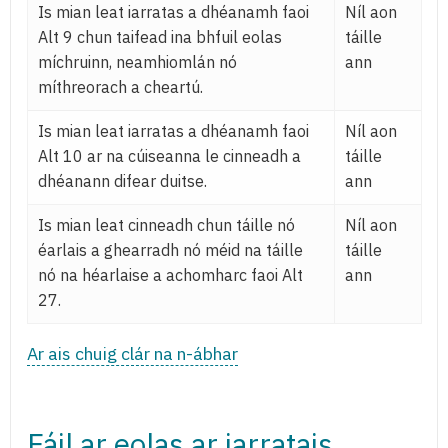
Is mian leat iarratas a dhéanamh faoi
Níl aon
Alt 9 chun taifead ina bhfuil eolas
táille
míchruinn, neamhiomlán nó
ann
míthreorach a cheartú.
Is mian leat iarratas a dhéanamh faoi
Níl aon
Alt 10 ar na cúiseanna le cinneadh a
táille
dhéanann difear duitse.
ann
Is mian leat cinneadh chun táille nó
Níl aon
éarlais a ghearradh nó méid na táille
táille
nó na héarlaise a achomharc faoi Alt
ann
27.
Ar ais chuig clár na n-ábhar
Fáil ar eolas ar iarratais