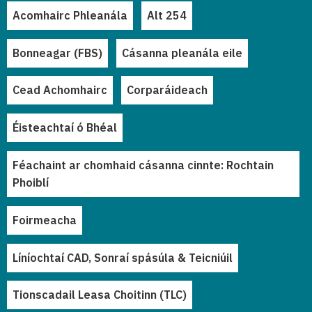
Acomhairc Phleanála
Alt 254
Bonneagar (FBS)
Cásanna pleanála eile
Cead Achomhairc
Corparáideach
Éisteachtaí ó Bhéal
Féachaint ar chomhaid cásanna cinnte: Rochtain
Phoiblí
Foirmeacha
Líníochtaí CAD, Sonraí spásúla & Teicniúil
Tionscadail Leasa Choitinn (TLC)