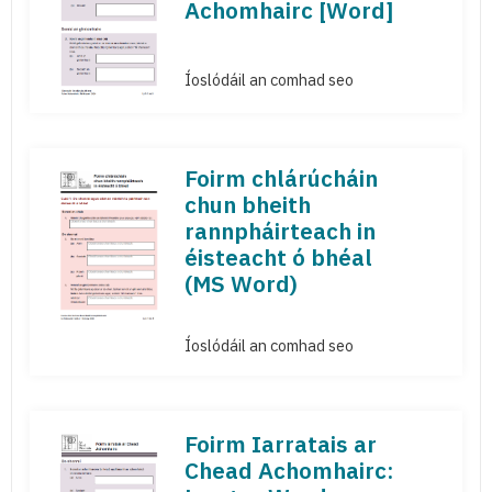
Achomhairc [Word]
Íoslódáil an comhad seo
Foirm chlárúcháin
chun bheith
rannpháirteach in
éisteacht ó bhéal
(MS Word)
Íoslódáil an comhad seo
Foirm Iarratais ar
Chead Achomhairc: