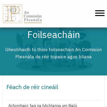
An Coimisiún Pleanála - Baile
Foilseacháin
Gheobhaidh tú thíos foilseacháin An Coimisiún
Pleanála de réir topaice agus bliana
Féach de réir cineáil
Achomhairc faoi na hAchtanna um Rialú