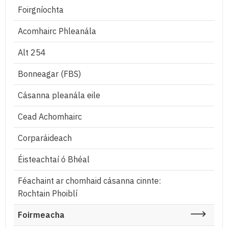
Foirgníochta
Acomhairc Phleanála
Alt 254
Bonneagar (FBS)
Cásanna pleanála eile
Cead Achomhairc
Corparáideach
Éisteachtaí ó Bhéal
Féachaint ar chomhaid cásanna cinnte:
Rochtain Phoiblí
Foirmeacha