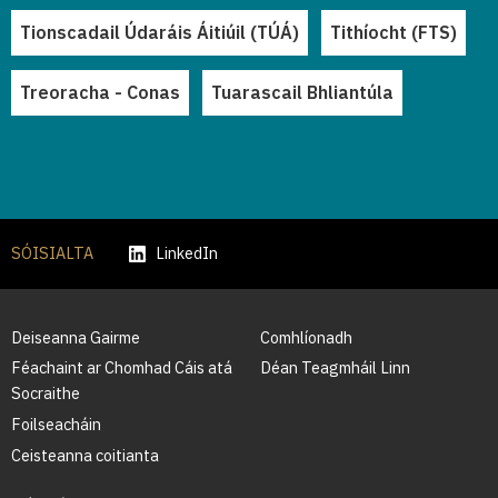
Tionscadail Údaráis Áitiúil (TÚÁ)
Tithíocht (FTS)
Treoracha - Conas
Tuarascail Bhliantúla
SÓISIALTA
LinkedIn
Deiseanna Gairme
Comhlíonadh
Féachaint ar Chomhad Cáis atá
Déan Teagmháil Linn
Socraithe
Foilseacháin
Ceisteanna coitianta