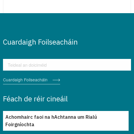
Cuardaigh Foilseacháin
Cuardaigh Foilseacháin
Cuardaigh Foilseacháin
Féach de réir cineáil
Achomhairc faoi na hAchtanna um Rialú
Foirgníochta