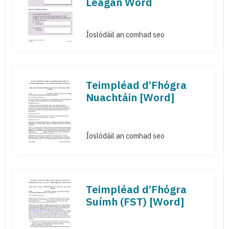
Leagan Word
Íoslódáil an comhad seo
Teimpléad d’Fhógra
Nuachtáin [Word]
Íoslódáil an comhad seo
Teimpléad d’Fhógra
Suímh (FST) [Word]